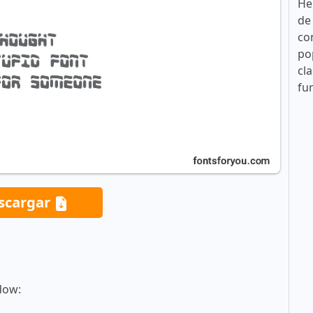
He
de
co
po
cla
fu
scargar
dow: