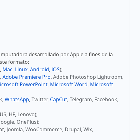
mputadora desarrollado por Apple a fines de la
este formato:
,
Mac
,
Linux
,
Android
,
iOS
);
,
Adobe Premiere Pro
, Adobe Photoshop Lightroom,
icrosoft PowerPoint
,
Microsoft Word
,
Microsoft
ok,
WhatsApp
, Twitter,
CapCut
, Telegram, Facebook,
US, HP, Lenovo);
oogle, OnePlus);
ot, Joomla, WooCommerce, Drupal, Wix,