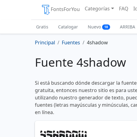
Categorías
FAQ
I
FontsForYou
Gratis
Catalogar
Nuevo
ARRIBA
18
Principal
Fuentes
4shadow
Fuente 4shadow
Si está buscando dónde descargar la fuent
gratuita, entonces nuestro sitio es para us
utilizando nuestro generador de texto, pued
fuentes (letras mayúsculas y minúsculas, ca
en línea.