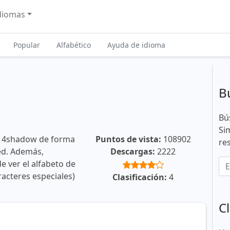
diomas
Popular
Alfabético
Ayuda de idioma
B
Bú
Si
e 4shadow de forma
Puntos de vista:
108902
re
ted. Además,
Descargas:
2222
e ver el alfabeto de
racteres especiales)
Clasificación:
4
Cl