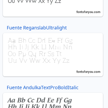
Fuente ReganslabUltralight
Fuente AndulkaTextProBoldItalic