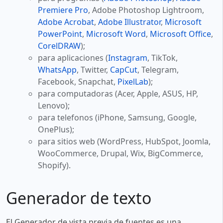
Premiere Pro
, Adobe Photoshop Lightroom,
Adobe Acrobat
,
Adobe Illustrator
,
Microsoft
PowerPoint
,
Microsoft Word
,
Microsoft Office
,
CorelDRAW
);
para aplicaciones (
Instagram
, TikTok,
WhatsApp
, Twitter,
CapCut
, Telegram,
Facebook, Snapchat,
PixelLab
);
para computadoras (Acer, Apple, ASUS, HP,
Lenovo);
para telefonos (iPhone, Samsung, Google,
OnePlus);
para sitios web (WordPress, HubSpot, Joomla,
WooCommerce, Drupal, Wix, BigCommerce,
Shopify).
Generador de texto
El Generador de vista previa de fuentes es una