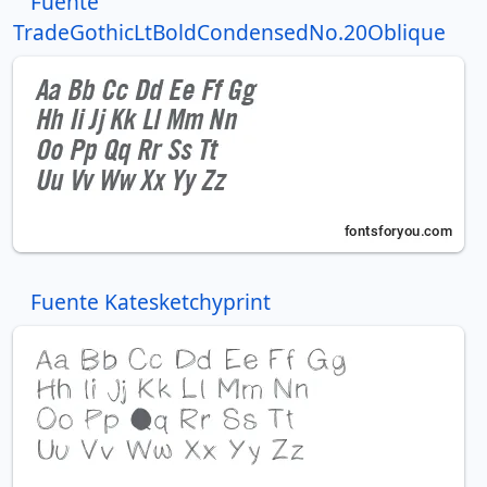
Fuente
TradeGothicLtBoldCondensedNo.20Oblique
Fuente Katesketchyprint