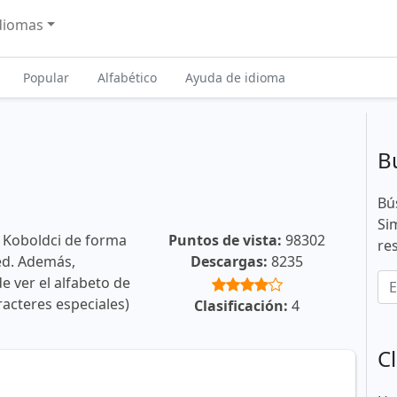
diomas
Popular
Alfabético
Ayuda de idioma
B
Bú
Si
 Koboldci de forma
Puntos de vista:
98302
re
ted. Además,
Descargas:
8235
e ver el alfabeto de
racteres especiales)
Clasificación:
4
Cl