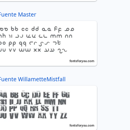
Fuente Master
Fuente WillametteMistfall