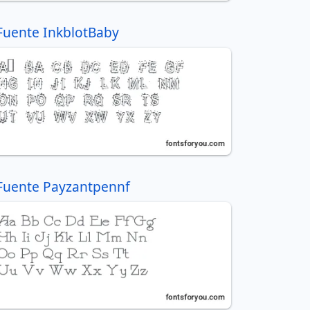
Fuente InkblotBaby
Fuente Payzantpennf