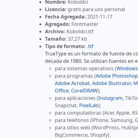
Nombre:
Koboldci
Licencia:
gratis para uso personal
Fecha Agregada:
2021-11-17
Agregado:
Fontmaster
Archivo:
Koboldci.ttf
Tamaño:
37,27 kb
Tipo de formato:
.ttf
TrueType es un formato de fuente de co
década de 1980. Se utilizan fuentes en 
para sistemas operativos (
Windows
para programas (
Adobe Photoshop
Adobe Acrobat
,
Adobe Illustrator
,
M
Office
,
CorelDRAW
);
para aplicaciones (
Instagram
, TikT
Snapchat,
PixelLab
);
para computadoras (Acer, Apple, AS
para telefonos (iPhone, Samsung, G
para sitios web (WordPress, HubSp
BigCommerce, Shopify).