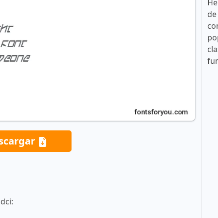
He
de
co
po
cla
fu
scargar
dci: