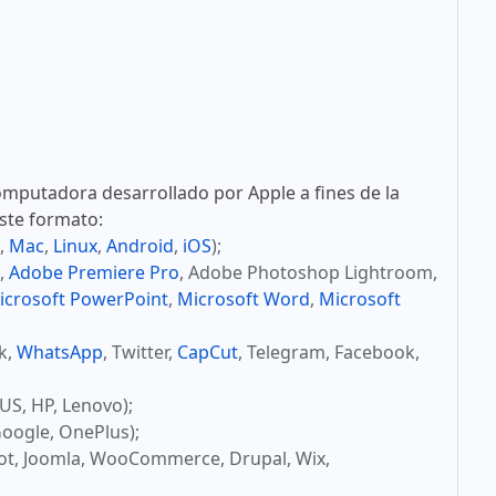
mputadora desarrollado por Apple a fines de la
este formato:
,
Mac
,
Linux
,
Android
,
iOS
);
,
Adobe Premiere Pro
, Adobe Photoshop Lightroom,
icrosoft PowerPoint
,
Microsoft Word
,
Microsoft
ok,
WhatsApp
, Twitter,
CapCut
, Telegram, Facebook,
US, HP, Lenovo);
oogle, OnePlus);
ot, Joomla, WooCommerce, Drupal, Wix,