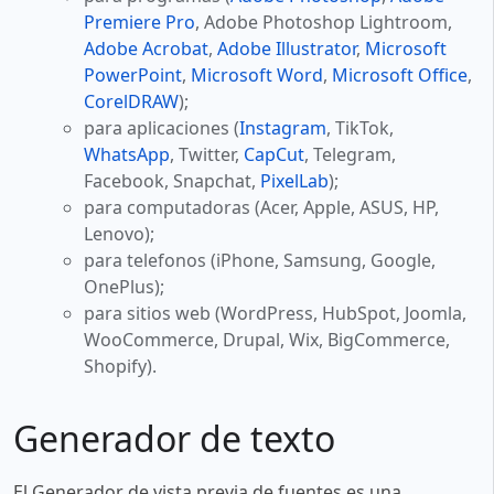
Premiere Pro
, Adobe Photoshop Lightroom,
Adobe Acrobat
,
Adobe Illustrator
,
Microsoft
PowerPoint
,
Microsoft Word
,
Microsoft Office
,
CorelDRAW
);
para aplicaciones (
Instagram
, TikTok,
WhatsApp
, Twitter,
CapCut
, Telegram,
Facebook, Snapchat,
PixelLab
);
para computadoras (Acer, Apple, ASUS, HP,
Lenovo);
para telefonos (iPhone, Samsung, Google,
OnePlus);
para sitios web (WordPress, HubSpot, Joomla,
WooCommerce, Drupal, Wix, BigCommerce,
Shopify).
Generador de texto
El Generador de vista previa de fuentes es una