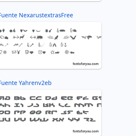
Fuente NexarustextrasFree
Fuente Yahrenv2eb