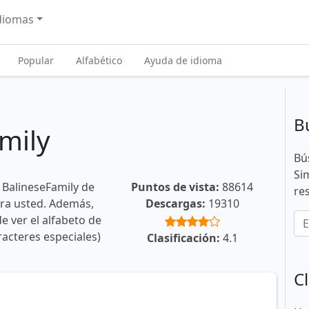
diomas
Popular
Alfabético
Ayuda de idioma
B
mily
Bú
Si
 BalineseFamily de
Puntos de vista:
88614
re
ara usted. Además,
Descargas:
19310
e ver el alfabeto de
racteres especiales)
Clasificación:
4.1
Cl