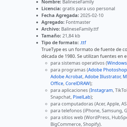
Nombre:
BalineseFamily
Licencia:
gratis para uso personal
Fecha Agregada:
2025-02-10
Agregado:
Fontmaster
Archivo:
BalineseFamily.ttf
Tamaño:
21,84 kb
Tipo de formato:
.ttf
TrueType es un formato de fuente de co
década de 1980. Se utilizan fuentes en 
para sistemas operativos (
Windows
para programas (
Adobe Photoshop
Adobe Acrobat
,
Adobe Illustrator
,
M
Office
,
CorelDRAW
);
para aplicaciones (
Instagram
, TikT
Snapchat,
PixelLab
);
para computadoras (Acer, Apple, AS
para telefonos (iPhone, Samsung, G
para sitios web (WordPress, HubSp
BigCommerce, Shopify).