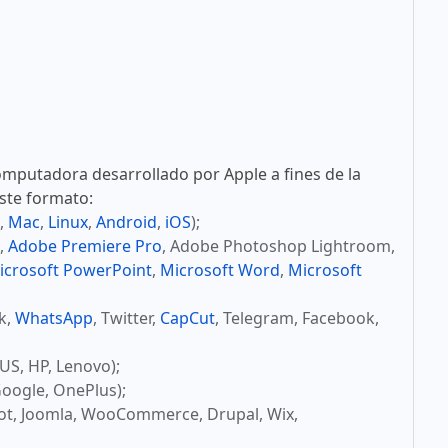
mputadora desarrollado por Apple a fines de la
este formato:
,
Mac
,
Linux
,
Android
,
iOS
);
,
Adobe Premiere Pro
, Adobe Photoshop Lightroom,
icrosoft PowerPoint
,
Microsoft Word
,
Microsoft
ok,
WhatsApp
, Twitter,
CapCut
, Telegram, Facebook,
US, HP, Lenovo);
oogle, OnePlus);
ot, Joomla, WooCommerce, Drupal, Wix,