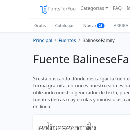
Categorías
FAQ
I
FontsForYou
Gratis
Catalogar
Nuevo
ARRIBA
28
Principal
Fuentes
BalineseFamily
Fuente BalineseFa
Si está buscando dónde descargar la fuente
forma gratuita, entonces nuestro sitio es p
utilizando nuestro generador de texto, pued
fuentes (letras mayúsculas y minúsculas, ca
en línea.