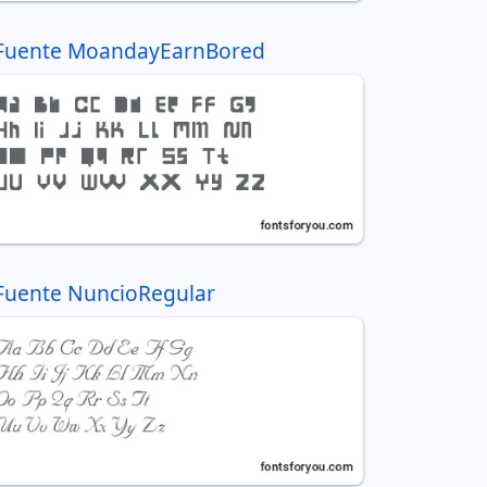
Fuente MoandayEarnBored
Fuente NuncioRegular