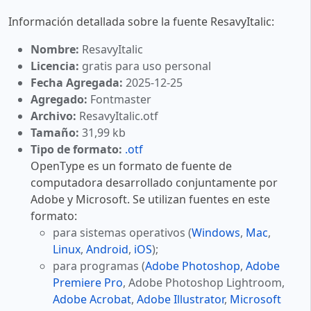
Información detallada sobre la fuente ResavyItalic:
Nombre:
ResavyItalic
Licencia:
gratis para uso personal
Fecha Agregada:
2025-12-25
Agregado:
Fontmaster
Archivo:
ResavyItalic.otf
Tamaño:
31,99 kb
Tipo de formato:
.otf
OpenType es un formato de fuente de
computadora desarrollado conjuntamente por
Adobe y Microsoft. Se utilizan fuentes en este
formato:
para sistemas operativos (
Windows
,
Mac
,
Linux
,
Android
,
iOS
);
para programas (
Adobe Photoshop
,
Adobe
Premiere Pro
, Adobe Photoshop Lightroom,
Adobe Acrobat
,
Adobe Illustrator
,
Microsoft