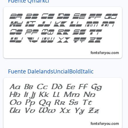
Fuente Qmarkci
Fuente DalelandsUncialBoldItalic