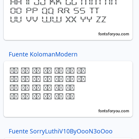
Fuente KolomanModern
Fuente SorryLuthiV10ByOooN3oOoo