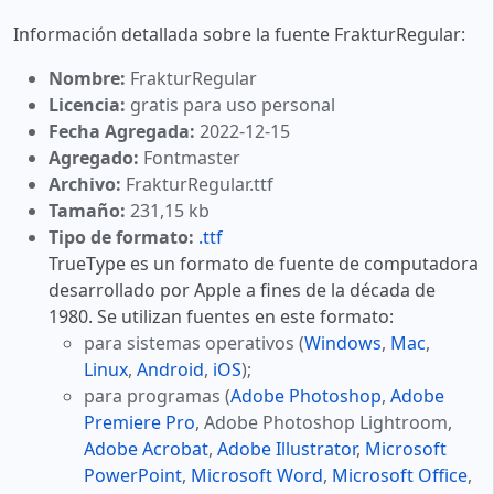
Información detallada sobre la fuente FrakturRegular:
Nombre:
FrakturRegular
Licencia:
gratis para uso personal
Fecha Agregada:
2022-12-15
Agregado:
Fontmaster
Archivo:
FrakturRegular.ttf
Tamaño:
231,15 kb
Tipo de formato:
.ttf
TrueType es un formato de fuente de computadora
desarrollado por Apple a fines de la década de
1980. Se utilizan fuentes en este formato:
para sistemas operativos (
Windows
,
Mac
,
Linux
,
Android
,
iOS
);
para programas (
Adobe Photoshop
,
Adobe
Premiere Pro
, Adobe Photoshop Lightroom,
Adobe Acrobat
,
Adobe Illustrator
,
Microsoft
PowerPoint
,
Microsoft Word
,
Microsoft Office
,