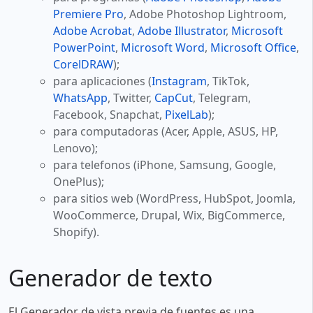
Premiere Pro
, Adobe Photoshop Lightroom,
Adobe Acrobat
,
Adobe Illustrator
,
Microsoft
PowerPoint
,
Microsoft Word
,
Microsoft Office
,
CorelDRAW
);
para aplicaciones (
Instagram
, TikTok,
WhatsApp
, Twitter,
CapCut
, Telegram,
Facebook, Snapchat,
PixelLab
);
para computadoras (Acer, Apple, ASUS, HP,
Lenovo);
para telefonos (iPhone, Samsung, Google,
OnePlus);
para sitios web (WordPress, HubSpot, Joomla,
WooCommerce, Drupal, Wix, BigCommerce,
Shopify).
Generador de texto
El Generador de vista previa de fuentes es una