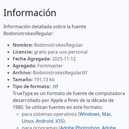
Información
Información detallada sobre la fuente
BodonistrokesRegular:
Nombre:
BodonistrokesRegular
Licencia:
gratis para uso personal
Fecha Agregada:
2025-11-12
Agregado:
Fontmaster
Archivo:
BodonistrokesRegular.ttf
Tamaño:
191,13 kb
Tipo de formato:
.ttf
TrueType es un formato de fuente de computadora
desarrollado por Apple a fines de la década de
1980. Se utilizan fuentes en este formato:
para sistemas operativos (
Windows
,
Mac
,
Linux
,
Android
,
iOS
);
para programas (
Adobe Photoshop
,
Adobe