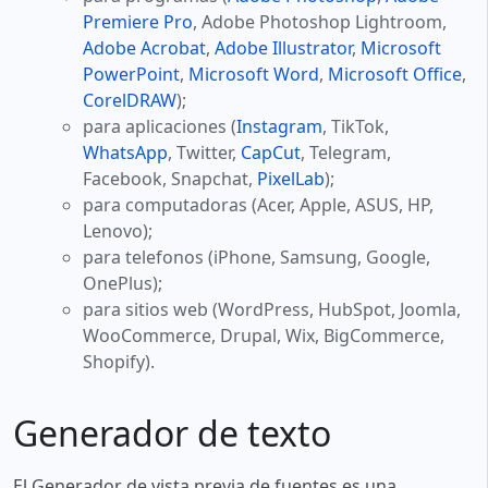
Premiere Pro
, Adobe Photoshop Lightroom,
Adobe Acrobat
,
Adobe Illustrator
,
Microsoft
PowerPoint
,
Microsoft Word
,
Microsoft Office
,
CorelDRAW
);
para aplicaciones (
Instagram
, TikTok,
WhatsApp
, Twitter,
CapCut
, Telegram,
Facebook, Snapchat,
PixelLab
);
para computadoras (Acer, Apple, ASUS, HP,
Lenovo);
para telefonos (iPhone, Samsung, Google,
OnePlus);
para sitios web (WordPress, HubSpot, Joomla,
WooCommerce, Drupal, Wix, BigCommerce,
Shopify).
Generador de texto
El Generador de vista previa de fuentes es una