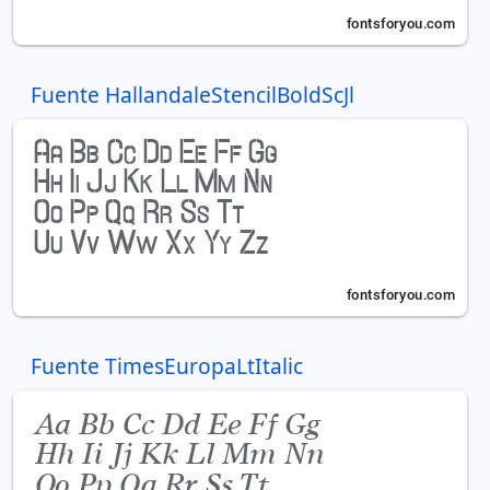
Fuente HallandaleStencilBoldScJl
Fuente TimesEuropaLtItalic