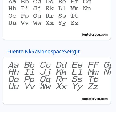
Fuente Nk57MonospaceSeRgIt