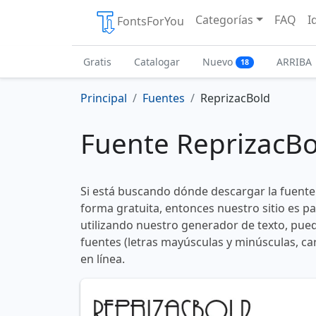
Categorías
FAQ
I
FontsForYou
Gratis
Catalogar
Nuevo
ARRIBA
18
Principal
Fuentes
ReprizacBold
Fuente ReprizacBo
Si está buscando dónde descargar la fuente
forma gratuita, entonces nuestro sitio es p
utilizando nuestro generador de texto, pued
fuentes (letras mayúsculas y minúsculas, ca
en línea.