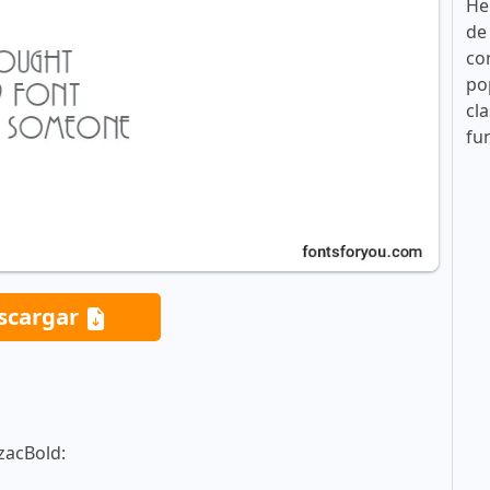
He
de
co
po
cla
fu
scargar
zacBold: