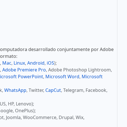
computadora desarrollado conjuntamente por Adobe
 formato:
,
Mac
,
Linux
,
Android
,
iOS
);
,
Adobe Premiere Pro
, Adobe Photoshop Lightroom,
icrosoft PowerPoint
,
Microsoft Word
,
Microsoft
ok,
WhatsApp
, Twitter,
CapCut
, Telegram, Facebook,
US, HP, Lenovo);
oogle, OnePlus);
ot, Joomla, WooCommerce, Drupal, Wix,