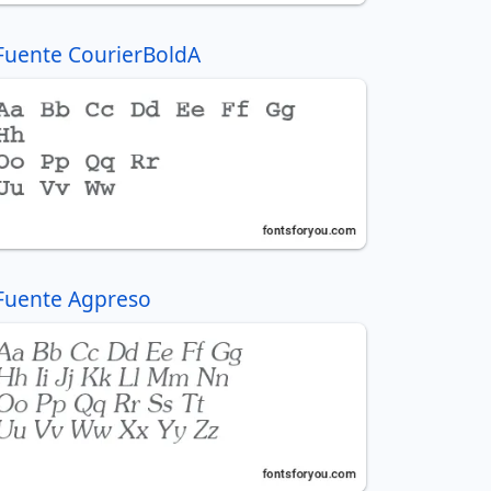
Fuente CourierBoldA
Fuente Agpreso