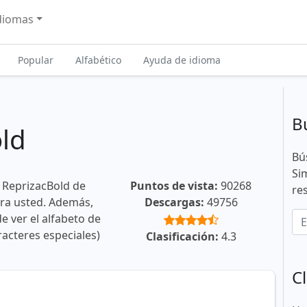
diomas
Popular
Alfabético
Ayuda de idioma
B
ld
Bú
Si
 ReprizacBold de
Puntos de vista:
90268
re
ara usted. Además,
Descargas:
49756
e ver el alfabeto de
racteres especiales)
Clasificación:
4.3
Cl