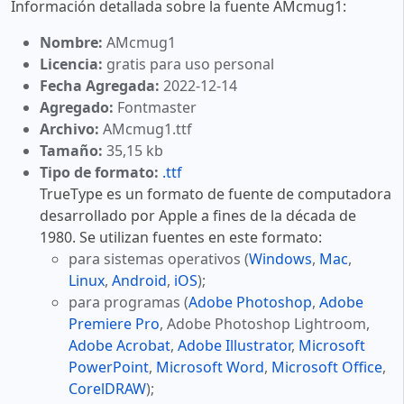
Información detallada sobre la fuente AMcmug1:
Nombre:
AMcmug1
Licencia:
gratis para uso personal
Fecha Agregada:
2022-12-14
Agregado:
Fontmaster
Archivo:
AMcmug1.ttf
Tamaño:
35,15 kb
Tipo de formato:
.ttf
TrueType es un formato de fuente de computadora
desarrollado por Apple a fines de la década de
1980. Se utilizan fuentes en este formato:
para sistemas operativos (
Windows
,
Mac
,
Linux
,
Android
,
iOS
);
para programas (
Adobe Photoshop
,
Adobe
Premiere Pro
, Adobe Photoshop Lightroom,
Adobe Acrobat
,
Adobe Illustrator
,
Microsoft
PowerPoint
,
Microsoft Word
,
Microsoft Office
,
CorelDRAW
);