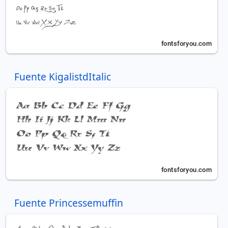
Fuente KigalistdItalic
Fuente Princessemuffin