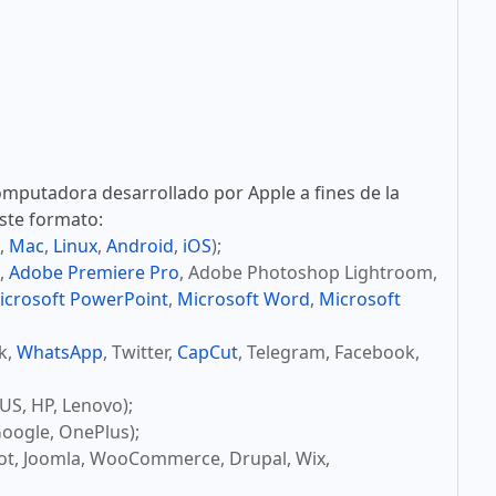
mputadora desarrollado por Apple a fines de la
este formato:
,
Mac
,
Linux
,
Android
,
iOS
);
,
Adobe Premiere Pro
, Adobe Photoshop Lightroom,
icrosoft PowerPoint
,
Microsoft Word
,
Microsoft
ok,
WhatsApp
, Twitter,
CapCut
, Telegram, Facebook,
US, HP, Lenovo);
oogle, OnePlus);
ot, Joomla, WooCommerce, Drupal, Wix,