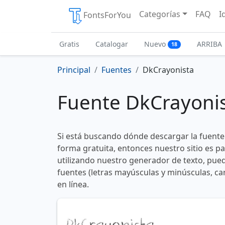
Categorías
FAQ
I
FontsForYou
Gratis
Catalogar
Nuevo
ARRIBA
18
Principal
Fuentes
DkCrayonista
Fuente DkCrayoni
Si está buscando dónde descargar la fuent
forma gratuita, entonces nuestro sitio es p
utilizando nuestro generador de texto, pued
fuentes (letras mayúsculas y minúsculas, ca
en línea.