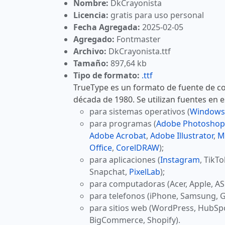
Nombre:
DkCrayonista
Licencia:
gratis para uso personal
Fecha Agregada:
2025-02-05
Agregado:
Fontmaster
Archivo:
DkCrayonista.ttf
Tamaño:
897,64 kb
Tipo de formato:
.ttf
TrueType es un formato de fuente de co
década de 1980. Se utilizan fuentes en 
para sistemas operativos (
Windows
para programas (
Adobe Photoshop
Adobe Acrobat
,
Adobe Illustrator
,
M
Office
,
CorelDRAW
);
para aplicaciones (
Instagram
, TikT
Snapchat,
PixelLab
);
para computadoras (Acer, Apple, AS
para telefonos (iPhone, Samsung, G
para sitios web (WordPress, HubSp
BigCommerce, Shopify).