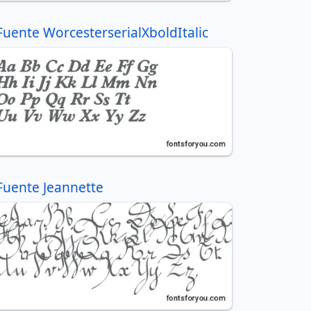
Fuente WorcesterserialXboldItalic
Fuente Jeannette