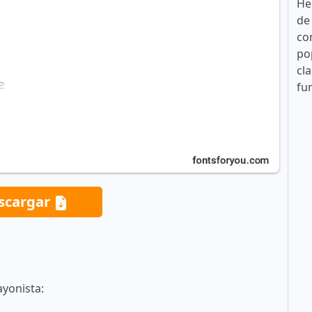
He
de
co
po
cla
fu
scargar
ayonista: