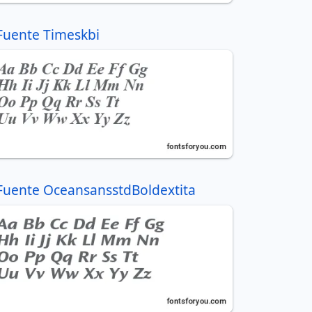
Fuente Timeskbi
Fuente OceansansstdBoldextita