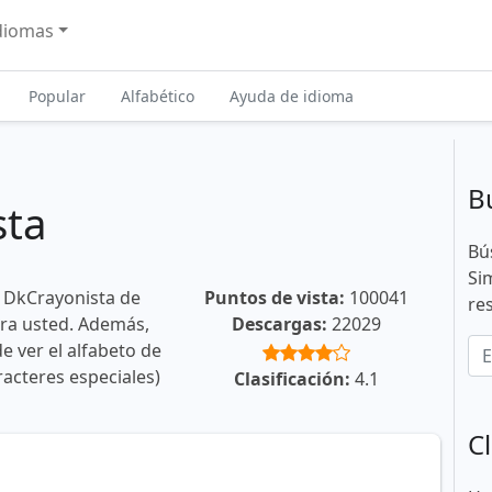
diomas
Popular
Alfabético
Ayuda de idioma
B
sta
Bú
Si
e DkCrayonista de
Puntos de vista:
100041
re
ara usted. Además,
Descargas:
22029
e ver el alfabeto de
racteres especiales)
Clasificación:
4.1
Cl