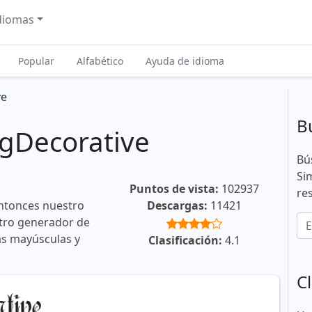
diomas
Popular
Alfabético
Ayuda de idioma
ve
B
gDecorative
Bú
Si
Puntos de vista:
102937
re
ntonces nuestro
Descargas:
11421
stro generador de
ras mayúsculas y
Clasificación:
4.1
Cl