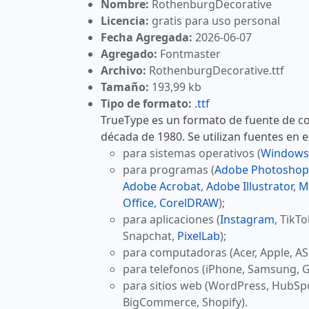
Nombre:
RothenburgDecorative
Licencia:
gratis para uso personal
Fecha Agregada:
2026-06-07
Agregado:
Fontmaster
Archivo:
RothenburgDecorative.ttf
Tamaño:
193,99 kb
Tipo de formato:
.ttf
TrueType es un formato de fuente de co
década de 1980. Se utilizan fuentes en 
para sistemas operativos (
Windows
para programas (
Adobe Photoshop
Adobe Acrobat
,
Adobe Illustrator
,
M
Office
,
CorelDRAW
);
para aplicaciones (
Instagram
, TikT
Snapchat,
PixelLab
);
para computadoras (Acer, Apple, AS
para telefonos (iPhone, Samsung, G
para sitios web (WordPress, HubSp
BigCommerce, Shopify).