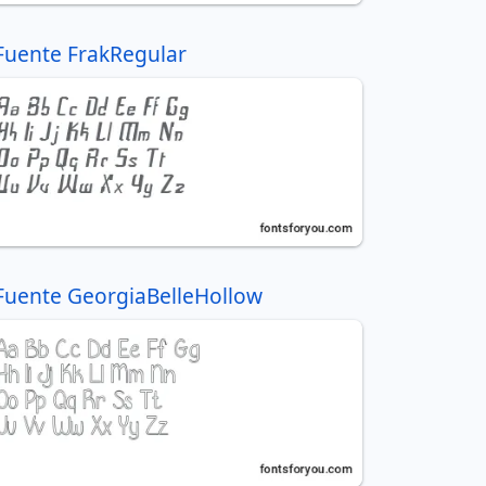
Fuente FrakRegular
Fuente GeorgiaBelleHollow