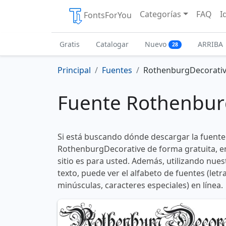
Categorías
FAQ
I
FontsForYou
Gratis
Catalogar
Nuevo
ARRIBA
28
Principal
Fuentes
RothenburgDecorati
Fuente Rothenbur
Si está buscando dónde descargar la fuente
RothenburgDecorative de forma gratuita, e
sitio es para usted. Además, utilizando nue
texto, puede ver el alfabeto de fuentes (let
minúsculas, caracteres especiales) en línea.