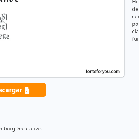
He
de
co
po
cla
fu
scargar
enburgDecorative: