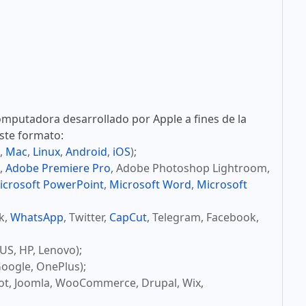
mputadora desarrollado por Apple a fines de la
este formato:
,
Mac
,
Linux
,
Android
,
iOS
);
,
Adobe Premiere Pro
, Adobe Photoshop Lightroom,
icrosoft PowerPoint
,
Microsoft Word
,
Microsoft
ok,
WhatsApp
, Twitter,
CapCut
, Telegram, Facebook,
US, HP, Lenovo);
oogle, OnePlus);
ot, Joomla, WooCommerce, Drupal, Wix,