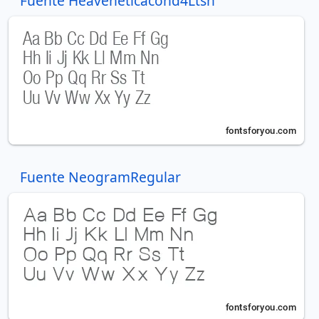
Fuente Heaveneticacond4Ltsh
Fuente NeogramRegular