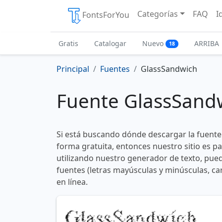
Categorías
FAQ
I
FontsForYou
Gratis
Catalogar
Nuevo
ARRIBA
18
Principal
Fuentes
GlassSandwich
Fuente GlassSand
Si está buscando dónde descargar la fuent
forma gratuita, entonces nuestro sitio es p
utilizando nuestro generador de texto, pued
fuentes (letras mayúsculas y minúsculas, ca
en línea.