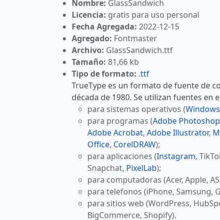
Nombre:
GlassSandwich
Licencia:
gratis para uso personal
Fecha Agregada:
2022-12-15
Agregado:
Fontmaster
Archivo:
GlassSandwich.ttf
Tamaño:
81,66 kb
Tipo de formato:
.ttf
TrueType es un formato de fuente de co
década de 1980. Se utilizan fuentes en 
para sistemas operativos (
Windows
para programas (
Adobe Photoshop
Adobe Acrobat
,
Adobe Illustrator
,
M
Office
,
CorelDRAW
);
para aplicaciones (
Instagram
, TikT
Snapchat,
PixelLab
);
para computadoras (Acer, Apple, AS
para telefonos (iPhone, Samsung, G
para sitios web (WordPress, HubSp
BigCommerce, Shopify).