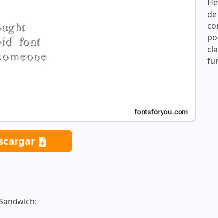
He
de
co
po
cla
fu
scargar
sSandwich: