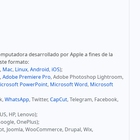
mputadora desarrollado por Apple a fines de la
este formato:
,
Mac
,
Linux
,
Android
,
iOS
);
,
Adobe Premiere Pro
, Adobe Photoshop Lightroom,
icrosoft PowerPoint
,
Microsoft Word
,
Microsoft
ok,
WhatsApp
, Twitter,
CapCut
, Telegram, Facebook,
US, HP, Lenovo);
oogle, OnePlus);
ot, Joomla, WooCommerce, Drupal, Wix,