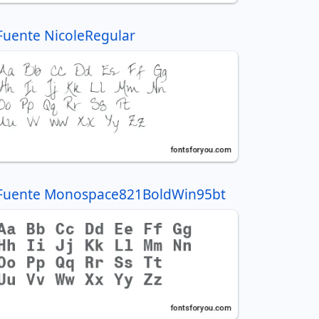
Fuente NicoleRegular
Fuente Monospace821BoldWin95bt