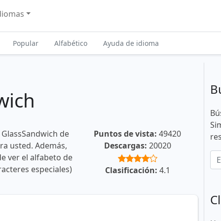
diomas
Popular
Alfabético
Ayuda de idioma
B
wich
Bú
Si
e GlassSandwich de
Puntos de vista:
49420
re
ara usted. Además,
Descargas:
20020
e ver el alfabeto de
racteres especiales)
Clasificación:
4.1
Cl