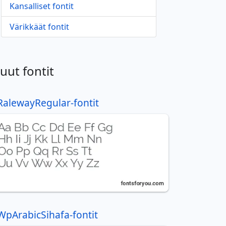
Kansalliset fontit
Värikkäät fontit
uut fontit
RalewayRegular-fontit
WpArabicSihafa-fontit