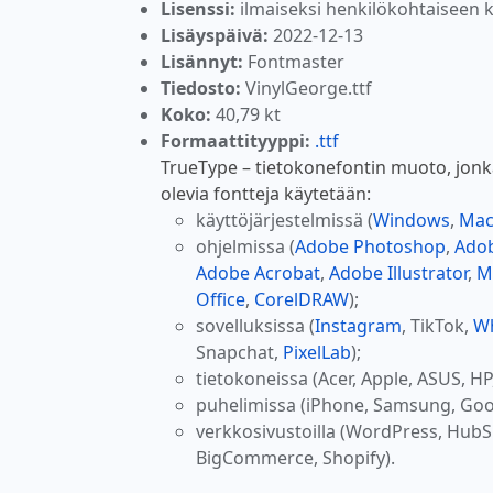
Lisenssi:
ilmaiseksi henkilökohtaiseen 
Lisäyspäivä:
2022-12-13
Lisännyt:
Fontmaster
Tiedosto:
VinylGeorge.ttf
Koko:
40,79 kt
Formaattityyppi:
.ttf
TrueType – tietokonefontin muoto, jonk
olevia fontteja käytetään:
käyttöjärjestelmissä (
Windows
,
Ma
ohjelmissa (
Adobe Photoshop
,
Adob
Adobe Acrobat
,
Adobe Illustrator
,
M
Office
,
CorelDRAW
);
sovelluksissa (
Instagram
, TikTok,
W
Snapchat,
PixelLab
);
tietokoneissa (Acer, Apple, ASUS, HP
puhelimissa (iPhone, Samsung, Goo
verkkosivustoilla (WordPress, Hub
BigCommerce, Shopify).