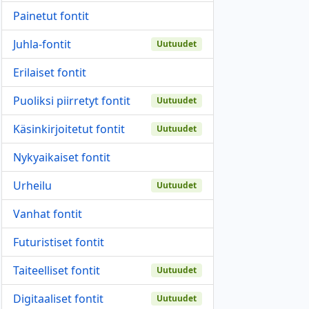
Painetut fontit
Juhla-fontit
Uutuudet
Erilaiset fontit
Puoliksi piirretyt fontit
Uutuudet
Käsinkirjoitetut fontit
Uutuudet
Nykyaikaiset fontit
Urheilu
Uutuudet
Vanhat fontit
Futuristiset fontit
Taiteelliset fontit
Uutuudet
Digitaaliset fontit
Uutuudet