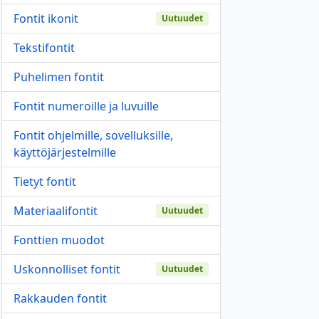
Fontit ikonit
Uutuudet
Tekstifontit
Puhelimen fontit
Fontit numeroille ja luvuille
Fontit ohjelmille, sovelluksille,
käyttöjärjestelmille
Tietyt fontit
Materiaalifontit
Uutuudet
Fonttien muodot
Uskonnolliset fontit
Uutuudet
Rakkauden fontit