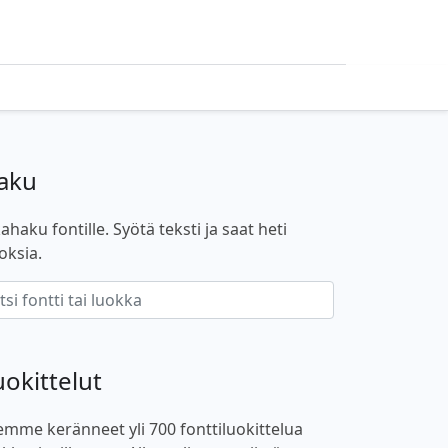
aku
ahaku fontille. Syötä teksti ja saat heti
oksia.
uokittelut
emme keränneet yli 700 fonttiluokittelua