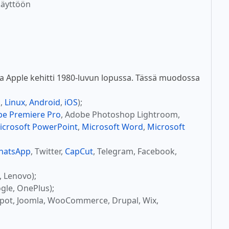
käyttöön
a Apple kehitti 1980-luvun lopussa. Tässä muodossa
c
,
Linux
,
Android
,
iOS
);
e Premiere Pro
, Adobe Photoshop Lightroom,
icrosoft PowerPoint
,
Microsoft Word
,
Microsoft
hatsApp
, Twitter,
CapCut
, Telegram, Facebook,
, Lenovo);
gle, OnePlus);
Spot, Joomla, WooCommerce, Drupal, Wix,