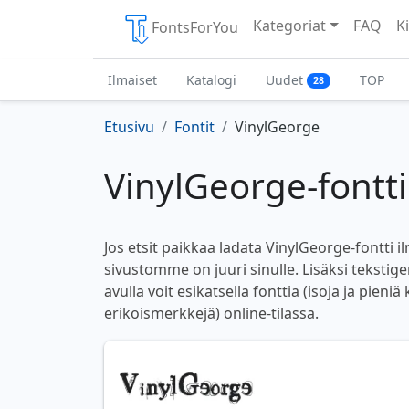
Kategoriat
FAQ
Ki
FontsForYou
Ilmaiset
Katalogi
Uudet
TOP
28
Etusivu
Fontit
VinylGeorge
VinylGeorge-fontti
Jos etsit paikkaa ladata VinylGeorge-fontti il
sivustomme on juuri sinulle. Lisäksi teksti
avulla voit esikatsella fonttia (isoja ja pieniä
erikoismerkkejä) online-tilassa.