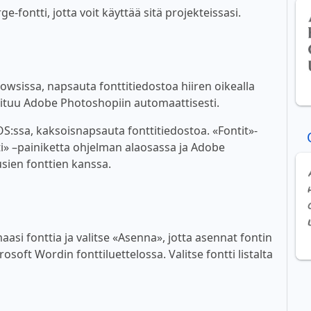
fontti, jotta voit käyttää sitä projekteissasi.
wsissa, napsauta fonttitiedostoa hiiren oikealla
ioituu Adobe Photoshopiin automaattisesti.
:ssa, kaksoisnapsauta fonttitiedostoa. «Fontit»-
i» –painiketta ohjelman alaosassa ja Adobe
sien fonttien kanssa.
asi fonttia ja valitse «Asenna», jotta asennat fontin
soft Wordin fonttiluettelossa. Valitse fontti listalta