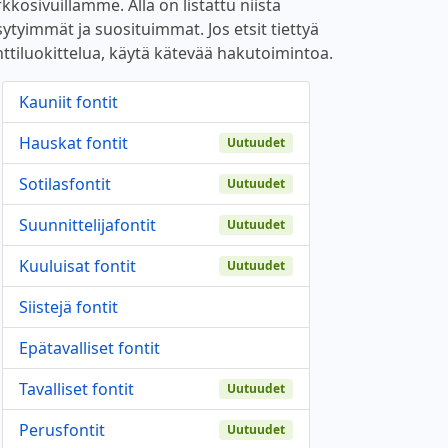
kkosivuillamme. Alla on listattu niistä
sytyimmät ja suosituimmat. Jos etsit tiettyä
nttiluokittelua, käytä kätevää hakutoimintoa.
Kauniit fontit
Hauskat fontit
Uutuudet
Sotilasfontit
Uutuudet
Suunnittelijafontit
Uutuudet
Kuuluisat fontit
Uutuudet
Siistejä fontit
Epätavalliset fontit
Tavalliset fontit
Uutuudet
Perusfontit
Uutuudet