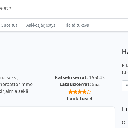
elet
Suositut
Aakkosjärjestys
Kieltä tukeva
H
Pik
tul
maiseksi,
Katselukerrat:
155643
generaattorimme
Latauskerrat:
552
 kirjaimia sekä
Luokitus:
4
L
Ol