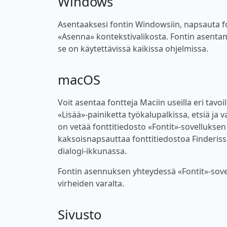
Windows
Asentaaksesi fontin Windowsiin, napsauta font
«Asenna» kontekstivalikosta. Fontin asentam
se on käytettävissä kaikissa ohjelmissa.
macOS
Voit asentaa fontteja Maciin useilla eri tavoi
«Lisää»-painiketta työkalupalkissa, etsiä ja v
on vetää fonttitiedosto «Fontit»-sovellukse
kaksoisnapsauttaa fonttitiedostoa Finderiss
dialogi-ikkunassa.
Fontin asennuksen yhteydessä «Fontit»-sovel
virheiden varalta.
Sivusto