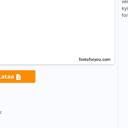
ver
ky
fo
Lataa
: