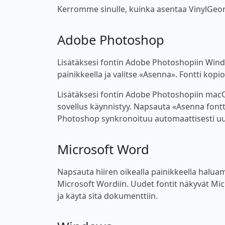
Kerromme sinulle, kuinka asentaa VinylGeorge-
Adobe Photoshop
Lisätäksesi fontin Adobe Photoshopiin Windo
painikkeella ja valitse «Asenna». Fontti kop
Lisätäksesi fontin Adobe Photoshopiin macOS
sovellus käynnistyy. Napsauta «Asenna fontt
Photoshop synkronoituu automaattisesti uu
Microsoft Word
Napsauta hiiren oikealla painikkeella haluama
Microsoft Wordiin. Uudet fontit näkyvät Micro
ja käytä sitä dokumenttiin.