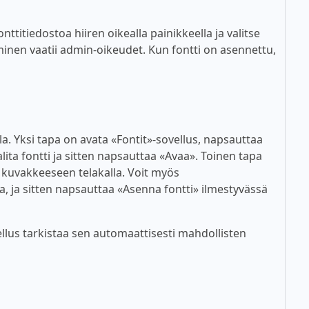
titiedostoa hiiren oikealla painikkeella ja valitse
inen vaatii admin-oikeudet. Kun fontti on asennettu,
lla. Yksi tapa on avata «Fontit»-sovellus, napsauttaa
alita fontti ja sitten napsauttaa «Avaa». Toinen tapa
n kuvakkeeseen telakalla. Voit myös
a, ja sitten napsauttaa «Asenna fontti» ilmestyvässä
lus tarkistaa sen automaattisesti mahdollisten