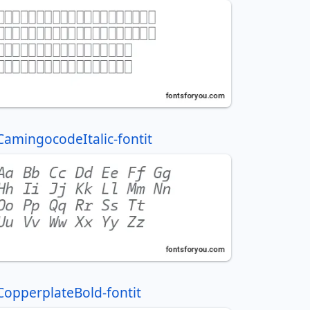
CamingocodeItalic-fontit
CopperplateBold-fontit