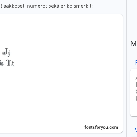
-z) aakkoset, numerot sekä erikoismerkit:
M