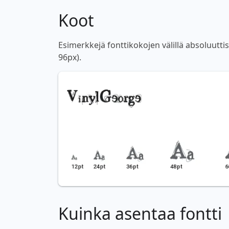
Koot
Esimerkkejä fonttikokojen välillä absoluutti
96px).
Kuinka asentaa fontti