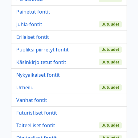
Painetut fontit
Juhla-fontit
Uutuudet
Erilaiset fontit
Puoliksi piirretyt fontit
Uutuudet
Käsinkirjoitetut fontit
Uutuudet
Nykyaikaiset fontit
Urheilu
Uutuudet
Vanhat fontit
Futuristiset fontit
Taiteelliset fontit
Uutuudet
Digitaaliset fontit
Uutuudet