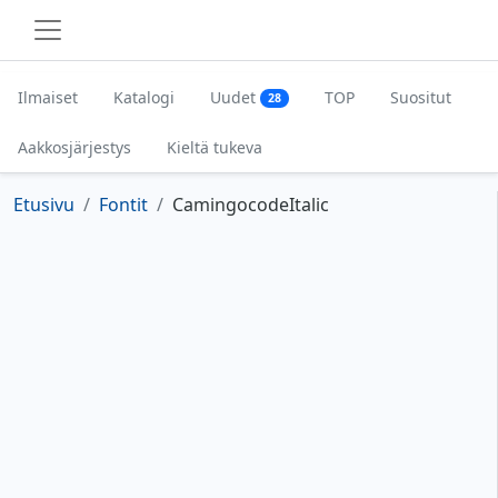
Ilmaiset
Katalogi
Uudet
TOP
Suositut
28
Aakkosjärjestys
Kieltä tukeva
Etusivu
Fontit
CamingocodeItalic