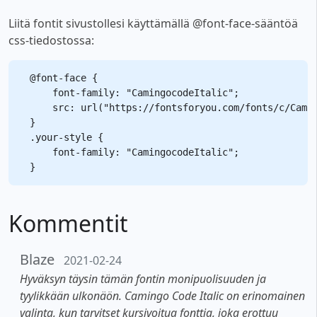
Liitä fontit sivustollesi käyttämällä @font-face-sääntöä
css-tiedostossa:
@font-face {

    font-family: "CamingocodeItalic";

    src: url("https://fontsforyou.com/fonts/c/Camin
}

.your-style {

    font-family: "CamingocodeItalic";

Kommentit
Blaze
2021-02-24
Hyväksyn täysin tämän fontin monipuolisuuden ja
tyylikkään ulkonäön. Camingo Code Italic on erinomainen
valinta, kun tarvitset kursivoitua fonttia, joka erottuu