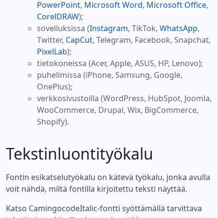
PowerPoint
,
Microsoft Word
,
Microsoft Office
,
CorelDRAW
);
sovelluksissa (
Instagram
, TikTok,
WhatsApp
,
Twitter,
CapCut
, Telegram, Facebook, Snapchat,
PixelLab
);
tietokoneissa (Acer, Apple, ASUS, HP, Lenovo);
puhelimissa (iPhone, Samsung, Google,
OnePlus);
verkkosivustoilla (WordPress, HubSpot, Joomla,
WooCommerce, Drupal, Wix, BigCommerce,
Shopify).
Tekstinluontityökalu
Fontin esikatselutyökalu on kätevä työkalu, jonka avulla
voit nähdä, miltä fontilla kirjoitettu teksti näyttää.
Katso CamingocodeItalic-fontti syöttämällä tarvittava