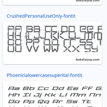
CrushedPersonalUseOnly-fontit
Phoenicialowercasesuperital-fontit