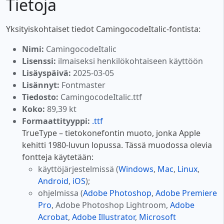
Tietoja
Yksityiskohtaiset tiedot CamingocodeItalic-fontista:
Nimi:
CamingocodeItalic
Lisenssi:
ilmaiseksi henkilökohtaiseen käyttöön
Lisäyspäivä:
2025-03-05
Lisännyt:
Fontmaster
Tiedosto:
CamingocodeItalic.ttf
Koko:
89,39 kt
Formaattityyppi:
.ttf
TrueType – tietokonefontin muoto, jonka Apple
kehitti 1980-luvun lopussa. Tässä muodossa olevia
fontteja käytetään:
käyttöjärjestelmissä (
Windows
,
Mac
,
Linux
,
Android
,
iOS
);
ohjelmissa (
Adobe Photoshop
,
Adobe Premiere
Pro
, Adobe Photoshop Lightroom,
Adobe
Acrobat
,
Adobe Illustrator
,
Microsoft