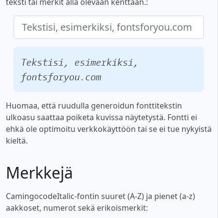
teksti tai merkit alla olevaan kenttään.:
Tekstisi, esimerkiksi,
fontsforyou.com
Huomaa, että ruudulla generoidun fonttitekstin
ulkoasu saattaa poiketa kuvissa näytetystä. Fontti ei
ehkä ole optimoitu verkkokäyttöön tai se ei tue nykyistä
kieltä.
Merkkejä
CamingocodeItalic-fontin suuret (A-Z) ja pienet (a-z)
aakkoset, numerot sekä erikoismerkit: