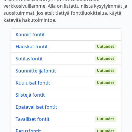
verkkosivuillamme. Alla on listattu niistä kysytyimmät ja
suosituimmat. Jos etsit tiettyä fonttiluokittelua, käytä
kätevää hakutoimintoa.
Kauniit fontit
Hauskat fontit
Uutuudet
Sotilasfontit
Uutuudet
Suunnittelijafontit
Uutuudet
Kuuluisat fontit
Uutuudet
Siistejä fontit
Epätavalliset fontit
Tavalliset fontit
Uutuudet
Perusfontit
Uutuudet