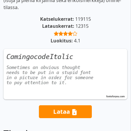
(isoja ja pieniä kirjaimia sekä erikoismerkkejä) online-
tilassa.
Katselukerrat:
119115
Latauskerrat:
12315
Luokitus:
4.1
Lataa