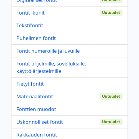
Fontit ikonit
Uutuudet
Tekstifontit
Puhelimen fontit
Fontit numeroille ja luvuille
Fontit ohjelmille, sovelluksille,
käyttöjärjestelmille
Tietyt fontit
Materiaalifontit
Uutuudet
Fonttien muodot
Uskonnolliset fontit
Uutuudet
Rakkauden fontit