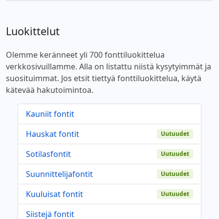
Luokittelut
Olemme keränneet yli 700 fonttiluokittelua
verkkosivuillamme. Alla on listattu niistä kysytyimmät ja
suosituimmat. Jos etsit tiettyä fonttiluokittelua, käytä
kätevää hakutoimintoa.
Kauniit fontit
Hauskat fontit
Uutuudet
Sotilasfontit
Uutuudet
Suunnittelijafontit
Uutuudet
Kuuluisat fontit
Uutuudet
Siistejä fontit