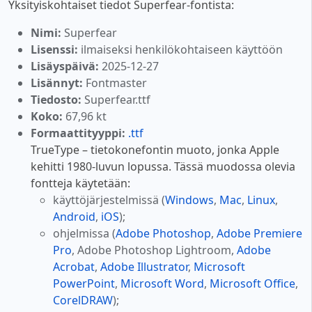
Yksityiskohtaiset tiedot Superfear-fontista:
Nimi:
Superfear
Lisenssi:
ilmaiseksi henkilökohtaiseen käyttöön
Lisäyspäivä:
2025-12-27
Lisännyt:
Fontmaster
Tiedosto:
Superfear.ttf
Koko:
67,96 kt
Formaattityyppi:
.ttf
TrueType – tietokonefontin muoto, jonka Apple
kehitti 1980-luvun lopussa. Tässä muodossa olevia
fontteja käytetään:
käyttöjärjestelmissä (
Windows
,
Mac
,
Linux
,
Android
,
iOS
);
ohjelmissa (
Adobe Photoshop
,
Adobe Premiere
Pro
, Adobe Photoshop Lightroom,
Adobe
Acrobat
,
Adobe Illustrator
,
Microsoft
PowerPoint
,
Microsoft Word
,
Microsoft Office
,
CorelDRAW
);