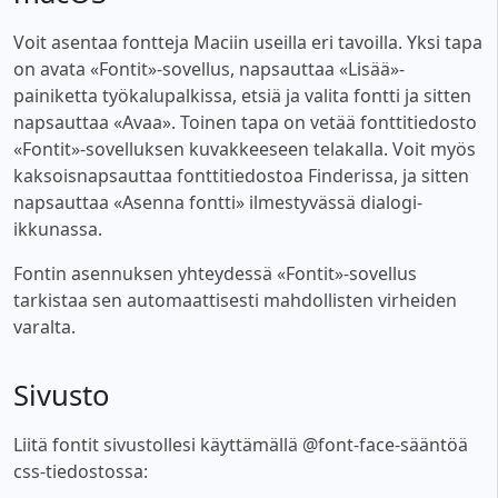
Voit asentaa fontteja Maciin useilla eri tavoilla. Yksi tapa
on avata «Fontit»-sovellus, napsauttaa «Lisää»-
painiketta työkalupalkissa, etsiä ja valita fontti ja sitten
napsauttaa «Avaa». Toinen tapa on vetää fonttitiedosto
«Fontit»-sovelluksen kuvakkeeseen telakalla. Voit myös
kaksoisnapsauttaa fonttitiedostoa Finderissa, ja sitten
napsauttaa «Asenna fontti» ilmestyvässä dialogi-
ikkunassa.
Fontin asennuksen yhteydessä «Fontit»-sovellus
tarkistaa sen automaattisesti mahdollisten virheiden
varalta.
Sivusto
Liitä fontit sivustollesi käyttämällä @font-face-sääntöä
css-tiedostossa: