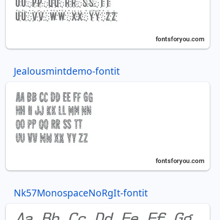
Jealousmintdemo-fontit
Nk57MonospaceNoRgIt-fontit