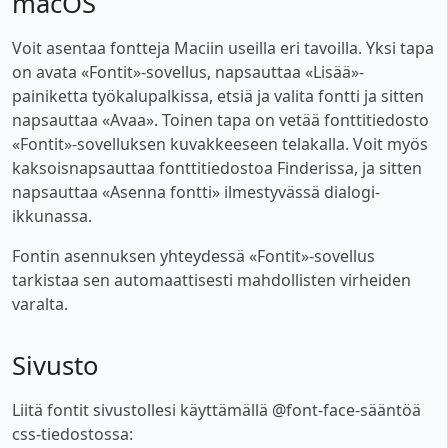
macOS
Voit asentaa fontteja Maciin useilla eri tavoilla. Yksi tapa
on avata «Fontit»-sovellus, napsauttaa «Lisää»-
painiketta työkalupalkissa, etsiä ja valita fontti ja sitten
napsauttaa «Avaa». Toinen tapa on vetää fonttitiedosto
«Fontit»-sovelluksen kuvakkeeseen telakalla. Voit myös
kaksoisnapsauttaa fonttitiedostoa Finderissa, ja sitten
napsauttaa «Asenna fontti» ilmestyvässä dialogi-
ikkunassa.
Fontin asennuksen yhteydessä «Fontit»-sovellus
tarkistaa sen automaattisesti mahdollisten virheiden
varalta.
Sivusto
Liitä fontit sivustollesi käyttämällä @font-face-sääntöä
css-tiedostossa: