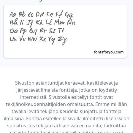
Sivuston asiantuntijat keräävät, käsittelevät ja
järjestävät ilmaisia fontteja, jotka on löydetty
internetistä. Sivustolla esitellyt fontit ovat
tekijänoikeudenhaltijoiden omaisuutta. Emme millään
tavalla levitä tekijänoikeudella suojattuja fontteja
ilmaisina. Fonttia esitelleellä sivulla ilmoitettu lisenssi on
suositus. Jos tekijää tai lisenssiä ei mainita, tarkoittaa
se, että fontista ei ole saatavilla tietoja, mutta se ei