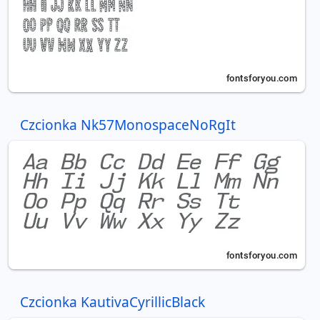
Czcionka Nk57MonospaceNoRgIt
Czcionka KautivaCyrillicBlack