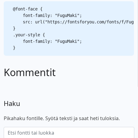
@font-face {

    font-family: "FuguMaki";

    src: url("https://fontsforyou.com/fonts/f/FuguM
}

.your-style {

    font-family: "FuguMaki";

Kommentit
Haku
Pikahaku fontille. Syötä teksti ja saat heti tuloksia.