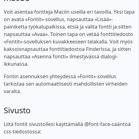
Voit asentaa fontteja Maciin useilla eri tavoilla. Yksi tapa
on avata «Fontit»-sovellus, napsauttaa «Lisää»-
painiketta työkalupalkissa, etsiä ja valita fontti ja sitten
napsauttaa «Avaa». Toinen tapa on vetää fonttitiedosto
«Fontit»-sovelluksen kuvakkeeseen telakalla. Voit myös
kaksoisnapsauttaa fonttitiedostoa Finderissa, ja sitten
napsauttaa «Asenna fontti» ilmestyvässä dialogi-
ikkunassa.
Fontin asennuksen yhteydessä «Fontit»-sovellus
tarkistaa sen automaattisesti mahdollisten virheiden
varalta.
Sivusto
Liitä fontit sivustollesi käyttämällä @font-face-sääntöä
css-tiedostossa: