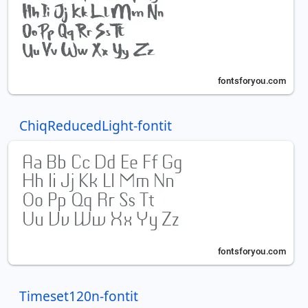
ChiqReducedLight-fontit
Timeset120n-fontit