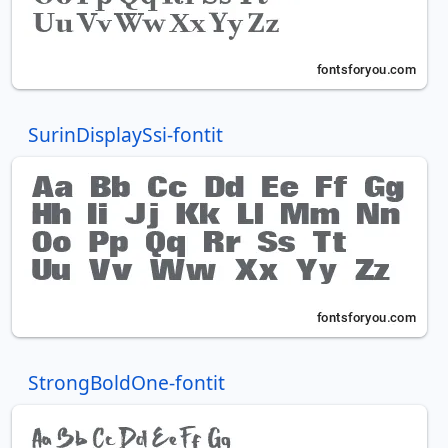
SurinDisplaySsi-fontit
StrongBoldOne-fontit