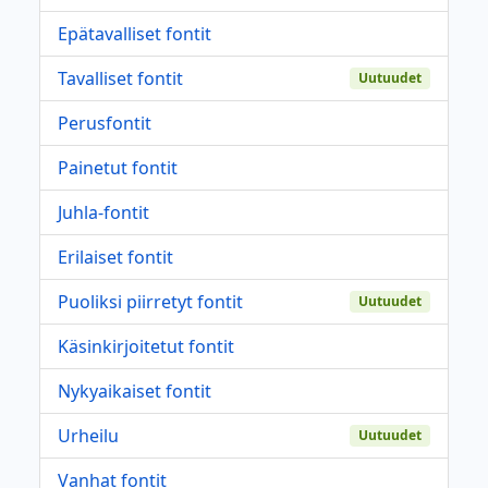
Epätavalliset fontit
Tavalliset fontit
Uutuudet
Perusfontit
Painetut fontit
Juhla-fontit
Erilaiset fontit
Puoliksi piirretyt fontit
Uutuudet
Käsinkirjoitetut fontit
Nykyaikaiset fontit
Urheilu
Uutuudet
Vanhat fontit