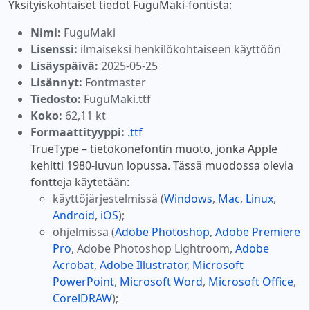
Yksityiskohtaiset tiedot FuguMaki-fontista:
Nimi:
FuguMaki
Lisenssi:
ilmaiseksi henkilökohtaiseen käyttöön
Lisäyspäivä:
2025-05-25
Lisännyt:
Fontmaster
Tiedosto:
FuguMaki.ttf
Koko:
62,11 kt
Formaattityyppi:
.ttf
TrueType – tietokonefontin muoto, jonka Apple
kehitti 1980-luvun lopussa. Tässä muodossa olevia
fontteja käytetään:
käyttöjärjestelmissä (
Windows
,
Mac
,
Linux
,
Android
,
iOS
);
ohjelmissa (
Adobe Photoshop
,
Adobe Premiere
Pro
, Adobe Photoshop Lightroom,
Adobe
Acrobat
,
Adobe Illustrator
,
Microsoft
PowerPoint
,
Microsoft Word
,
Microsoft Office
,
CorelDRAW
);