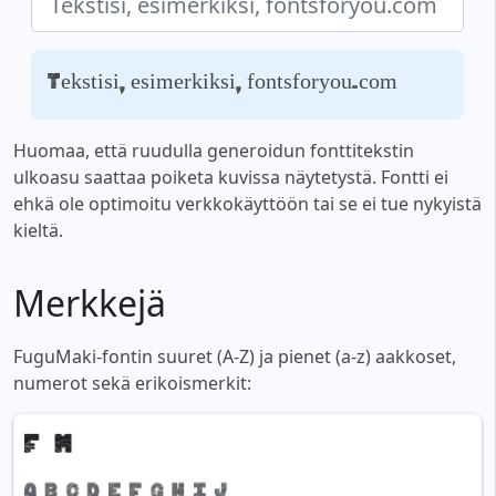
Tekstisi, esimerkiksi, fontsforyou.com
Huomaa, että ruudulla generoidun fonttitekstin
ulkoasu saattaa poiketa kuvissa näytetystä. Fontti ei
ehkä ole optimoitu verkkokäyttöön tai se ei tue nykyistä
kieltä.
Merkkejä
FuguMaki-fontin suuret (A-Z) ja pienet (a-z) aakkoset,
numerot sekä erikoismerkit: