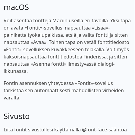
macOS
Voit asentaa fontteja Maciin useilla eri tavoilla. Yksi tapa
on avata «Fontit»-sovellus, napsauttaa «Lisää»-
painiketta työkalupalkissa, etsiä ja valita fontti ja sitten
napsauttaa «Avaa». Toinen tapa on vetää fonttitiedosto
«Fontit»-sovelluksen kuvakkeeseen telakalla. Voit myös
kaksoisnapsauttaa fonttitiedostoa Finderissa, ja sitten
napsauttaa «Asenna fontti» ilmestyvässä dialogi-
ikkunassa.
Fontin asennuksen yhteydessä «Fontit»-sovellus
tarkistaa sen automaattisesti mahdollisten virheiden
varalta.
Sivusto
Liitä fontit sivustollesi käyttämällä @font-face-sääntöä