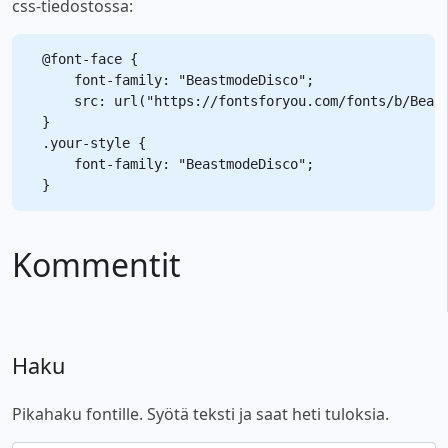
css-tiedostossa:
@font-face {

    font-family: "BeastmodeDisco";

    src: url("https://fontsforyou.com/fonts/b/Beast
}

.your-style {

    font-family: "BeastmodeDisco";

Kommentit
Haku
Pikahaku fontille. Syötä teksti ja saat heti tuloksia.