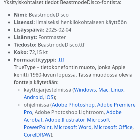
Yksityiskohtaiset tiedot BeastmodeDisco-fontista:
Nimi:
BeastmodeDisco
Lisenssi:
ilmaiseksi henkilökohtaiseen käyttöön
Lisäyspäivä:
2025-02-04
Lisännyt:
Fontmaster
Tiedosto:
BeastmodeDisco.ttf
Koko:
72,15 kt
Formaattityyppi:
.ttf
TrueType – tietokonefontin muoto, jonka Apple
kehitti 1980-luvun lopussa. Tässä muodossa olevia
fontteja käytetään:
käyttöjärjestelmissä (
Windows
,
Mac
,
Linux
,
Android
,
iOS
);
ohjelmissa (
Adobe Photoshop
,
Adobe Premiere
Pro
, Adobe Photoshop Lightroom,
Adobe
Acrobat
,
Adobe Illustrator
,
Microsoft
PowerPoint
,
Microsoft Word
,
Microsoft Office
,
CorelDRAW
);