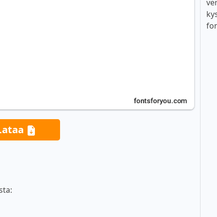
ver
ky
fo
Lataa
sta: