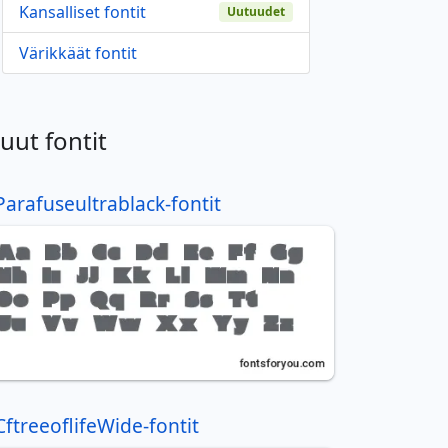
Kansalliset fontit
Uutuudet
Värikkäät fontit
uut fontit
Parafuseultrablack-fontit
CftreeoflifeWide-fontit