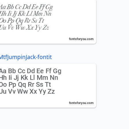
MtfJumpinJack-fontit