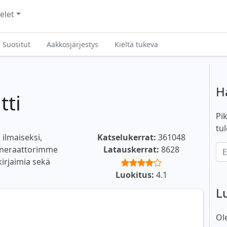
elet
Suositut
Aakkosjärjestys
Kieltä tukeva
H
tti
Pik
tul
 ilmaiseksi,
Katselukerrat:
361048
generaattorimme
Latauskerrat:
8628
 kirjaimia sekä
Luokitus:
4.1
L
Ol