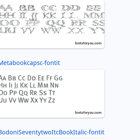
Metabookcapsc-fontit
BodoniSeventytwoItcBookItalic-fontit