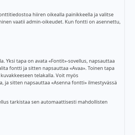
titiedostoa hiiren oikealla painikkeella ja valitse
inen vaatii admin-oikeudet. Kun fontti on asennettu,
lla. Yksi tapa on avata «Fontit»-sovellus, napsauttaa
alita fontti ja sitten napsauttaa «Avaa». Toinen tapa
n kuvakkeeseen telakalla. Voit myös
a, ja sitten napsauttaa «Asenna fontti» ilmestyvässä
lus tarkistaa sen automaattisesti mahdollisten