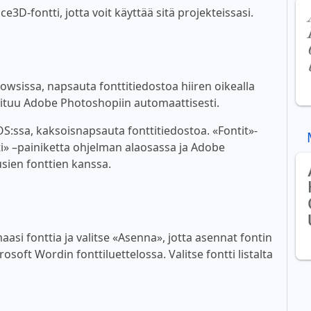
3D-fontti, jotta voit käyttää sitä projekteissasi.
wsissa, napsauta fonttitiedostoa hiiren oikealla
ioituu Adobe Photoshopiin automaattisesti.
:ssa, kaksoisnapsauta fonttitiedostoa. «Fontit»-
i» –painiketta ohjelman alaosassa ja Adobe
sien fonttien kanssa.
asi fonttia ja valitse «Asenna», jotta asennat fontin
soft Wordin fonttiluettelossa. Valitse fontti listalta