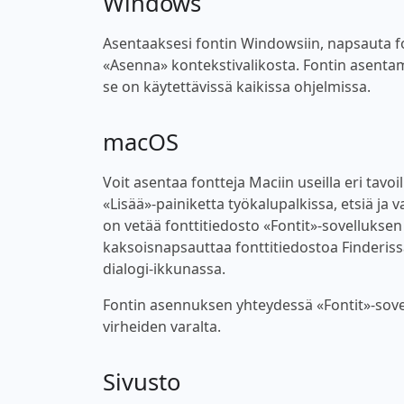
Windows
Asentaaksesi fontin Windowsiin, napsauta font
«Asenna» kontekstivalikosta. Fontin asentam
se on käytettävissä kaikissa ohjelmissa.
macOS
Voit asentaa fontteja Maciin useilla eri tavoi
«Lisää»-painiketta työkalupalkissa, etsiä ja v
on vetää fonttitiedosto «Fontit»-sovellukse
kaksoisnapsauttaa fonttitiedostoa Finderiss
dialogi-ikkunassa.
Fontin asennuksen yhteydessä «Fontit»-sovel
virheiden varalta.
Sivusto