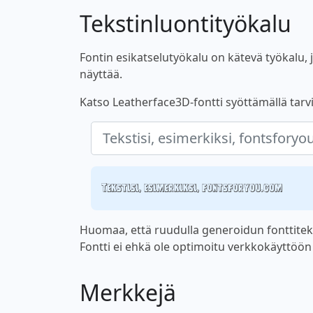
Tekstinluontityökalu
Fontin esikatselutyökalu on kätevä työkalu, jo
näyttää.
Katso Leatherface3D-fontti syöttämällä tarvit
Tekstisi, esimerkiksi, fontsforyou.com
Huomaa, että ruudulla generoidun fonttiteks
Fontti ei ehkä ole optimoitu verkkokäyttöön ta
Merkkejä