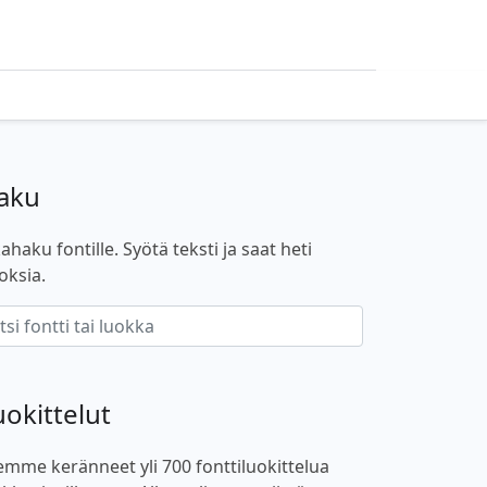
aku
ahaku fontille. Syötä teksti ja saat heti
oksia.
uokittelut
emme keränneet yli 700 fonttiluokittelua