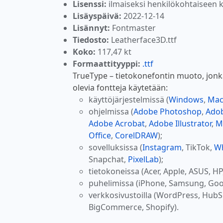
Lisenssi:
ilmaiseksi henkilökohtaiseen 
Lisäyspäivä:
2022-12-14
Lisännyt:
Fontmaster
Tiedosto:
Leatherface3D.ttf
Koko:
117,47 kt
Formaattityyppi:
.ttf
TrueType – tietokonefontin muoto, jonk
olevia fontteja käytetään:
käyttöjärjestelmissä (
Windows
,
Ma
ohjelmissa (
Adobe Photoshop
,
Adob
Adobe Acrobat
,
Adobe Illustrator
,
M
Office
,
CorelDRAW
);
sovelluksissa (
Instagram
, TikTok,
W
Snapchat,
PixelLab
);
tietokoneissa (Acer, Apple, ASUS, HP
puhelimissa (iPhone, Samsung, Goo
verkkosivustoilla (WordPress, Hub
BigCommerce, Shopify).