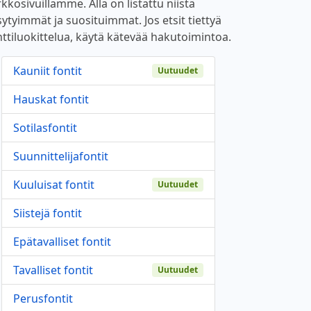
kkosivuillamme. Alla on listattu niistä
sytyimmät ja suosituimmat. Jos etsit tiettyä
nttiluokittelua, käytä kätevää hakutoimintoa.
Kauniit fontit
Uutuudet
Hauskat fontit
Sotilasfontit
Suunnittelijafontit
Kuuluisat fontit
Uutuudet
Siistejä fontit
Epätavalliset fontit
Tavalliset fontit
Uutuudet
Perusfontit