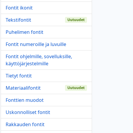
Fontit ikonit
Tekstifontit
Uutuudet
Puhelimen fontit
Fontit numeroille ja luvuille
Fontit ohjelmille, sovelluksille,
käyttöjärjestelmille
Tietyt fontit
Materiaalifontit
Uutuudet
Fonttien muodot
Uskonnolliset fontit
Rakkauden fontit