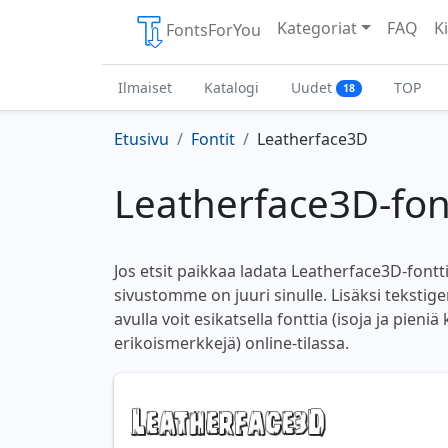
Kategoriat
FAQ
Ki
FontsForYou
Ilmaiset
Katalogi
Uudet
TOP
18
Etusivu
Fontit
Leatherface3D
Leatherface3D-fon
Jos etsit paikkaa ladata Leatherface3D-fontti
sivustomme on juuri sinulle. Lisäksi teksti
avulla voit esikatsella fonttia (isoja ja pieniä
erikoismerkkejä) online-tilassa.