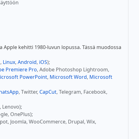
käyttöön
a Apple kehitti 1980-luvun lopussa. Tässä muodossa
c
,
Linux
,
Android
,
iOS
);
e Premiere Pro
, Adobe Photoshop Lightroom,
icrosoft PowerPoint
,
Microsoft Word
,
Microsoft
hatsApp
, Twitter,
CapCut
, Telegram, Facebook,
, Lenovo);
gle, OnePlus);
Spot, Joomla, WooCommerce, Drupal, Wix,