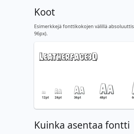
Koot
Esimerkkejä fonttikokojen välillä absoluutti
96px).
Kuinka asentaa fontti