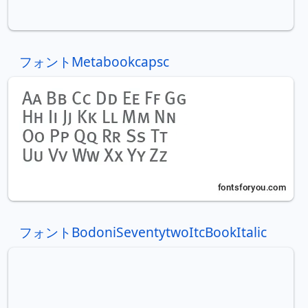
フォントMetabookcapsc
フォントBodoniSeventytwoItcBookItalic