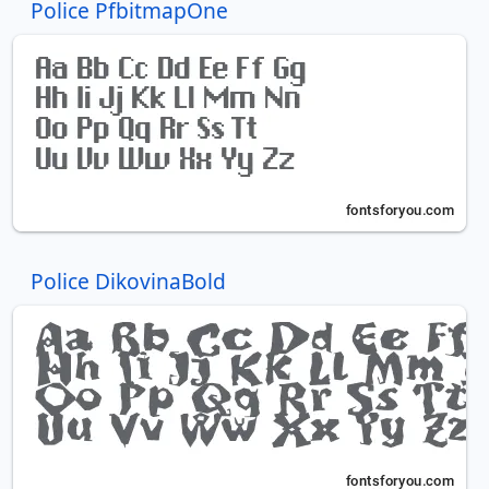
Police PfbitmapOne
Police DikovinaBold