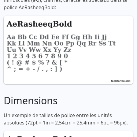
minuscules (a-z), chiffres, caractères spéciaux dans la
police AeRasheeqBold:
Dimensions
Un exemple de tailles de police entre les unités
absolues (72pt = 1in = 2,54cm = 25,4mm = 6pc = 96px).