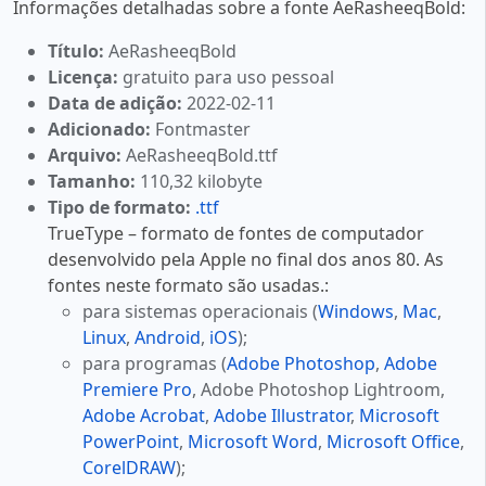
Informações detalhadas sobre a fonte AeRasheeqBold:
Título:
AeRasheeqBold
Licença:
gratuito para uso pessoal
Data de adição:
2022-02-11
Adicionado:
Fontmaster
Arquivo:
AeRasheeqBold.ttf
Tamanho:
110,32 kilobyte
Tipo de formato:
.ttf
TrueType – formato de fontes de computador
desenvolvido pela Apple no final dos anos 80. As
fontes neste formato são usadas.:
para sistemas operacionais (
Windows
,
Mac
,
Linux
,
Android
,
iOS
);
para programas (
Adobe Photoshop
,
Adobe
Premiere Pro
, Adobe Photoshop Lightroom,
Adobe Acrobat
,
Adobe Illustrator
,
Microsoft
PowerPoint
,
Microsoft Word
,
Microsoft Office
,
CorelDRAW
);