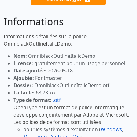
Informations
Informations détaillées sur la police
OmniblackOutlineItalicDemo:
Nom:
OmniblackOutlineItalicDemo
Licence:
gratuitement pour un usage personnel
Date ajoutée:
2026-05-18
Ajoutée:
Fontmaster
Dossier:
OmniblackOutlineItalicDemo.otf
La taille:
68,73 ko
Type de format:
.otf
OpenType est un format de police informatique
développé conjointement par Adobe et Microsoft.
Les polices de ce format sont utilisées:
pour les systèmes d'exploitation (
Windows
,
Mac
,
Linux
,
Android
,
iOS
);