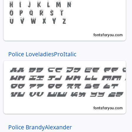
Police LoveladiesProItalic
Police BrandyAlexander