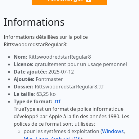
Informations
Informations détaillées sur la police
RittswoodredstarRegular8:
Nom:
RittswoodredstarRegular8
Licence:
gratuitement pour un usage personnel
Date ajoutée:
2025-07-12
Ajoutée:
Fontmaster
Dossier:
RittswoodredstarRegular8.ttf
La taille:
63,25 ko
Type de format:
.ttf
TrueType est un format de police informatique
développé par Apple à la fin des années 1980. Les
polices de ce format sont utilisées:
pour les systèmes d'exploitation (
Windows
,
Mac
,
Linux
,
Android
,
iOS
);