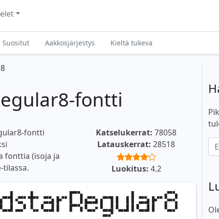
elet
Suositut
Aakkosjärjestys
Kieltä tukeva
r8
H
egular8-fontti
Pik
tul
ular8-fontti
Katselukerrat:
78058
ksi
Latauskerrat:
28518
fonttia (isoja ja
-tilassa.
Luokitus:
4.2
L
Ol