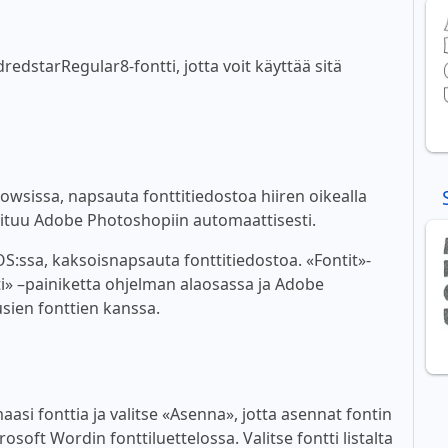
edstarRegular8-fontti, jotta voit käyttää sitä
wsissa, napsauta fonttitiedostoa hiiren oikealla
ioituu Adobe Photoshopiin automaattisesti.
:ssa, kaksoisnapsauta fonttitiedostoa. «Fontit»-
i» –painiketta ohjelman alaosassa ja Adobe
sien fonttien kanssa.
asi fonttia ja valitse «Asenna», jotta asennat fontin
soft Wordin fonttiluettelossa. Valitse fontti listalta