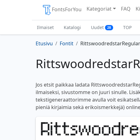
Kategoriat
FAQ
Ki
FontsForYou
Ilmaiset
Katalogi
Uudet
TOP
28
Etusivu
Fontit
RittswoodredstarRegula
RittswoodredstarR
Jos etsit paikkaa ladata RittswoodredstarReg
ilmaiseksi, sivustomme on juuri sinulle. Lisä
tekstigeneraattorimme avulla voit esikatsella 
pieniä kirjaimia sekä erikoismerkkejä) online