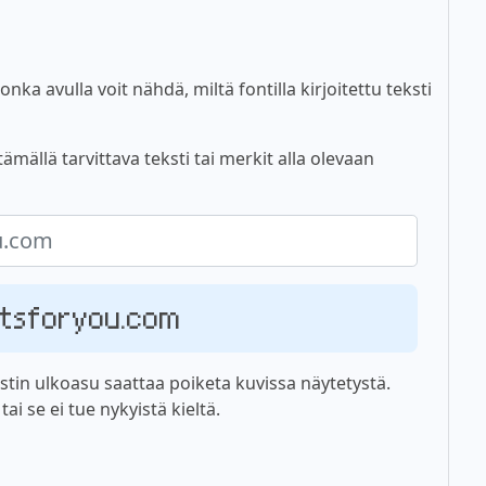
nka avulla voit nähdä, miltä fontilla kirjoitettu teksti
mällä tarvittava teksti tai merkit alla olevaan
ontsforyou.com
tin ulkoasu saattaa poiketa kuvissa näytetystä.
i se ei tue nykyistä kieltä.