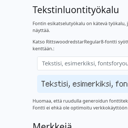
Tekstinluontityökalu
Fontin esikatselutyökalu on kätevä työkalu, jo
näyttää.
Katso RittswoodredstarRegular8-fontti syöttä
kenttään.:
Tekstisi, esimerkiksi, f
Huomaa, että ruudulla generoidun fonttiteks
Fontti ei ehkä ole optimoitu verkkokäyttöön ta
Merkkejä