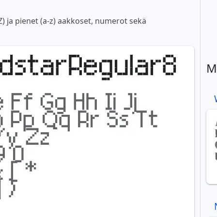
) ja pienet (a-z) aakkoset, numerot sekä
M