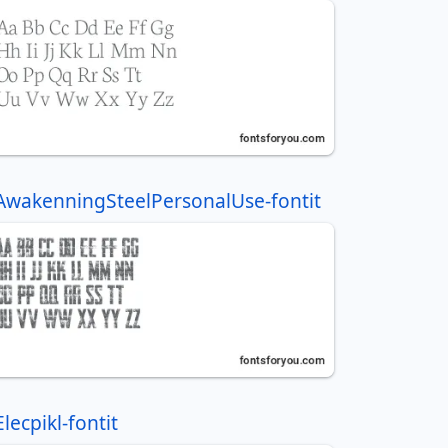
AwakenningSteelPersonalUse-fontit
Elecpikl-fontit