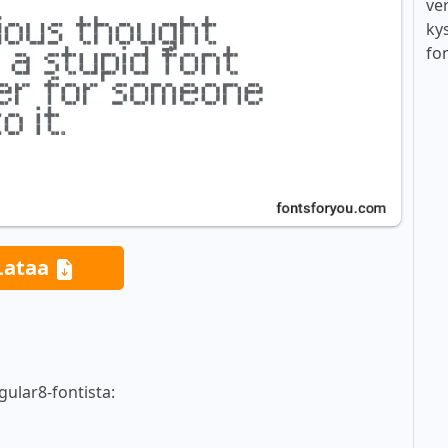
ver
ky
fo
Lataa
gular8-fontista: