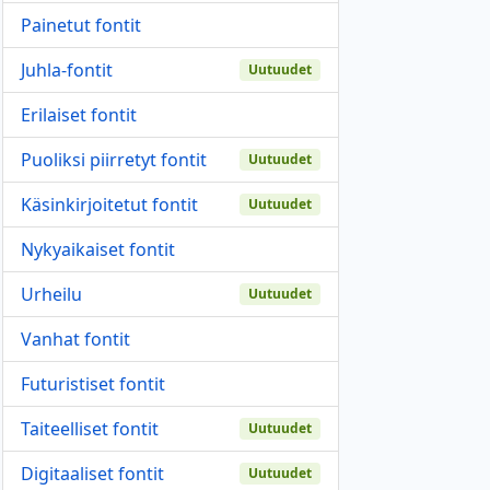
Painetut fontit
Juhla-fontit
Uutuudet
Erilaiset fontit
Puoliksi piirretyt fontit
Uutuudet
Käsinkirjoitetut fontit
Uutuudet
Nykyaikaiset fontit
Urheilu
Uutuudet
Vanhat fontit
Futuristiset fontit
Taiteelliset fontit
Uutuudet
Digitaaliset fontit
Uutuudet