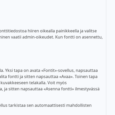
titiedostoa hiiren oikealla painikkeella ja valitse
inen vaatii admin-oikeudet. Kun fontti on asennettu,
lla. Yksi tapa on avata «Fontit»-sovellus, napsauttaa
alita fontti ja sitten napsauttaa «Avaa». Toinen tapa
n kuvakkeeseen telakalla. Voit myös
a, ja sitten napsauttaa «Asenna fontti» ilmestyvässä
lus tarkistaa sen automaattisesti mahdollisten