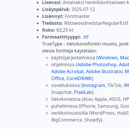
Lisenssi:
ilmaiseksi henkilökohtaiseen 
Lisäyspäivä:
2025-07-12
Lisännyt:
Fontmaster
Tiedosto:
RittswoodredstarRegular8.ttf
Koko:
63,25 kt
Formaattityyppi:
.ttf
TrueType – tietokonefontin muoto, jonk
olevia fontteja käytetään:
käyttöjärjestelmissä (
Windows
,
Ma
ohjelmissa (
Adobe Photoshop
,
Adob
Adobe Acrobat
,
Adobe Illustrator
,
M
Office
,
CorelDRAW
);
sovelluksissa (
Instagram
, TikTok,
W
Snapchat,
PixelLab
);
tietokoneissa (Acer, Apple, ASUS, HP
puhelimissa (iPhone, Samsung, Goo
verkkosivustoilla (WordPress, Hub
BigCommerce, Shopify).