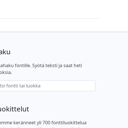
aku
ahaku fontille. Syötä teksti ja saat heti
oksia.
uokittelut
emme keränneet yli 700 fonttiluokittelua