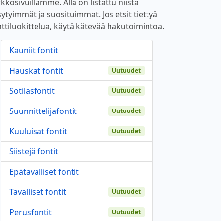
kkosivuillamme. Alla on listattu niistä
sytyimmät ja suosituimmat. Jos etsit tiettyä
nttiluokittelua, käytä kätevää hakutoimintoa.
Kauniit fontit
Hauskat fontit
Uutuudet
Sotilasfontit
Uutuudet
Suunnittelijafontit
Uutuudet
Kuuluisat fontit
Uutuudet
Siistejä fontit
Epätavalliset fontit
Tavalliset fontit
Uutuudet
Perusfontit
Uutuudet