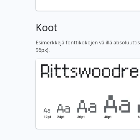
Koot
Esimerkkejä fonttikokojen välillä absoluutti
96px).