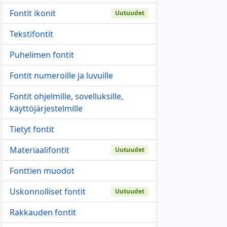
Fontit ikonit
Uutuudet
Tekstifontit
Puhelimen fontit
Fontit numeroille ja luvuille
Fontit ohjelmille, sovelluksille,
käyttöjärjestelmille
Tietyt fontit
Materiaalifontit
Uutuudet
Fonttien muodot
Uskonnolliset fontit
Uutuudet
Rakkauden fontit