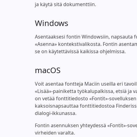
ja käytä sitä dokumenttiin.
Windows
Asentaaksesi fontin Windowsiin, napsauta font
«Asenna» kontekstivalikosta. Fontin asentam
se on käytettävissä kaikissa ohjelmissa.
macOS
Voit asentaa fontteja Maciin useilla eri tavoi
«Lisää»-painiketta työkalupalkissa, etsiä ja v
on vetää fonttitiedosto «Fontit»-sovellukse
kaksoisnapsauttaa fonttitiedostoa Finderiss
dialogi-ikkunassa.
Fontin asennuksen yhteydessä «Fontit»-sovel
virheiden varalta.