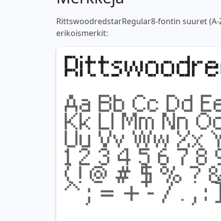
RittswoodredstarRegular8-fontin suuret (A-Z
erikoismerkit: