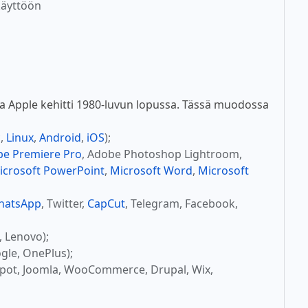
käyttöön
a Apple kehitti 1980-luvun lopussa. Tässä muodossa
c
,
Linux
,
Android
,
iOS
);
e Premiere Pro
, Adobe Photoshop Lightroom,
icrosoft PowerPoint
,
Microsoft Word
,
Microsoft
hatsApp
, Twitter,
CapCut
, Telegram, Facebook,
, Lenovo);
gle, OnePlus);
Spot, Joomla, WooCommerce, Drupal, Wix,