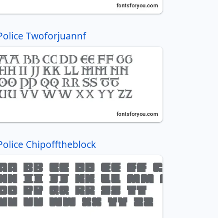
Police Twoforjuannf
Police Chipofftheblock