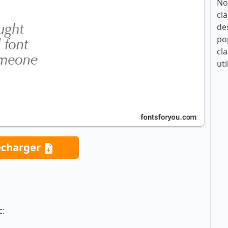
No
cla
de
po
cla
uti
écharger
c: