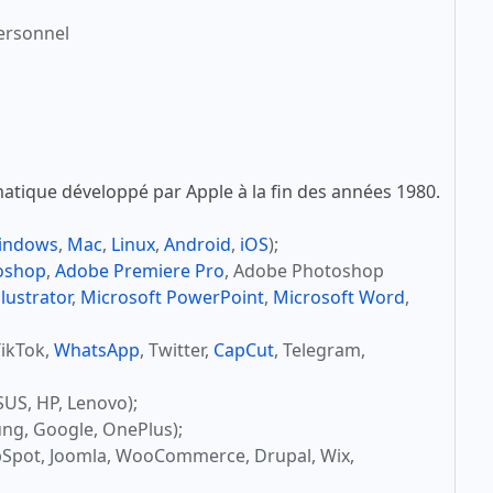
ersonnel
atique développé par Apple à la fin des années 1980.
indows
,
Mac
,
Linux
,
Android
,
iOS
);
oshop
,
Adobe Premiere Pro
, Adobe Photoshop
lustrator
,
Microsoft PowerPoint
,
Microsoft Word
,
TikTok,
WhatsApp
, Twitter,
CapCut
, Telegram,
SUS, HP, Lenovo);
ng, Google, OnePlus);
bSpot, Joomla, WooCommerce, Drupal, Wix,