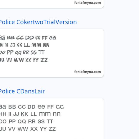
Police CokertwoTrialVersion
Police CDansLair