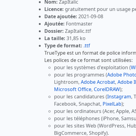
Nom:
ZapItalic
Licence:
gratuitement pour un usage p
Date ajoutée:
2021-09-08
Ajoutée:
Fontmaster
Dossier:
ZapItalic.ttf
La taille:
31,85 ko
Type de format:
.ttf
TrueType est un format de police inform
Les polices de ce format sont utilisées:
pour les systèmes d'exploitation (
W
pour les programmes (
Adobe Phot
Lightroom,
Adobe Acrobat
,
Adobe Il
Microsoft Office
,
CorelDRAW
);
pour les candidatures (
Instagram
, 
Facebook, Snapchat,
PixelLab
);
pour les ordinateurs (Acer, Apple, A
pour les téléphones (iPhone, Samsu
pour les sites Web (WordPress, Hu
BigCommerce, Shopify).