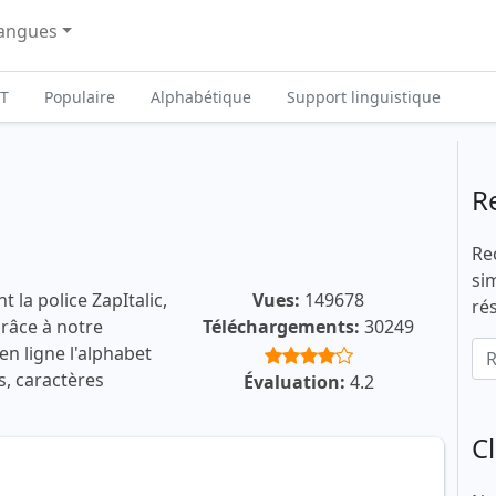
angues
T
Populaire
Alphabétique
Support linguistique
R
Re
si
 la police ZapItalic,
Vues:
149678
ré
grâce à notre
Téléchargements:
30249
en ligne l'alphabet
s, caractères
Évaluation:
4.2
C