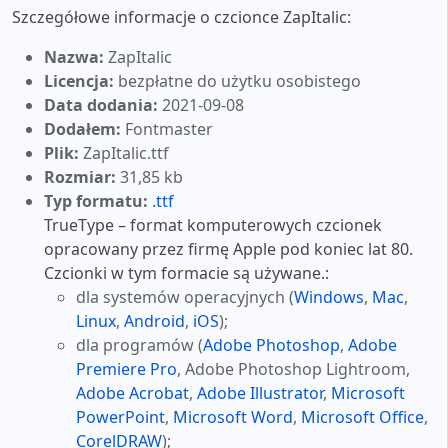
Szczegółowe informacje o czcionce ZapItalic:
Nazwa:
ZapItalic
Licencja:
bezpłatne do użytku osobistego
Data dodania:
2021-09-08
Dodałem:
Fontmaster
Plik:
ZapItalic.ttf
Rozmiar:
31,85 kb
Typ formatu:
.ttf
TrueType – format komputerowych czcionek
opracowany przez firmę Apple pod koniec lat 80.
Czcionki w tym formacie są używane.:
dla systemów operacyjnych (
Windows
,
Mac
,
Linux
,
Android
,
iOS
);
dla programów (
Adobe Photoshop
,
Adobe
Premiere Pro
, Adobe Photoshop Lightroom,
Adobe Acrobat
,
Adobe Illustrator
,
Microsoft
PowerPoint
,
Microsoft Word
,
Microsoft Office
,
CorelDRAW
);