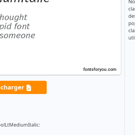
No
cla
de
po
cla
uti
écharger
bolLtMediumItalic: