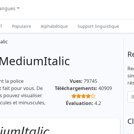
angues
T
Populaire
Alphabétique
Support linguistique
alic
R
tMediumItalic
Re
si
t la police
Vues:
79745
ré
t fait pour vous. De
Téléchargements:
40909
s pouvez visualiser
scules et minuscules,
Évaluation:
4.2
C