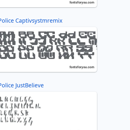
Police Captivsystmremix
Police JustBelieve