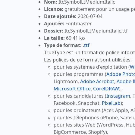
Nom:
ItcSymbolLtMediumItalic
Licence:
gratuitement pour un usage p
Date ajoutée:
2026-07-04
Ajoutée:
Fontmaster
Dossier:
ItcSymbolLtMediumItalic.ttf
La taille:
69,41 ko
Type de format:
.ttf
TrueType est un format de police inform
Les polices de ce format sont utilisées:
pour les systèmes d'exploitation (
W
pour les programmes (
Adobe Phot
Lightroom,
Adobe Acrobat
,
Adobe Il
Microsoft Office
,
CorelDRAW
);
pour les candidatures (
Instagram
, 
Facebook, Snapchat,
PixelLab
);
pour les ordinateurs (Acer, Apple, A
pour les téléphones (iPhone, Samsu
pour les sites Web (WordPress, Hu
BigCommerce, Shopify).