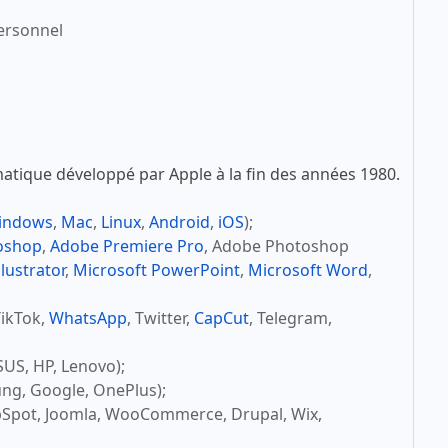
ersonnel
atique développé par Apple à la fin des années 1980.
indows
,
Mac
,
Linux
,
Android
,
iOS
);
oshop
,
Adobe Premiere Pro
, Adobe Photoshop
lustrator
,
Microsoft PowerPoint
,
Microsoft Word
,
TikTok,
WhatsApp
, Twitter,
CapCut
, Telegram,
SUS, HP, Lenovo);
ng, Google, OnePlus);
bSpot, Joomla, WooCommerce, Drupal, Wix,