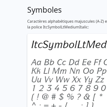
Symboles
Caractères alphabétiques majuscules (A-Z) et
la police ItcSymbolLtMediumItalic: