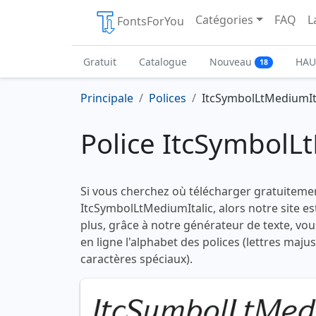
Catégories
FAQ
L
FontsForYou
Gratuit
Catalogue
Nouveau
HAU
18
Principale
Polices
ItcSymbolLtMediumIt
Police ItcSymbolL
Si vous cherchez où télécharger gratuitemen
ItcSymbolLtMediumItalic, alors notre site es
plus, grâce à notre générateur de texte, vou
en ligne l'alphabet des polices (lettres maju
caractères spéciaux).