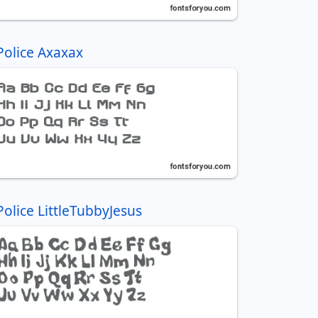
Police Axaxax
Police LittleTubbyJesus