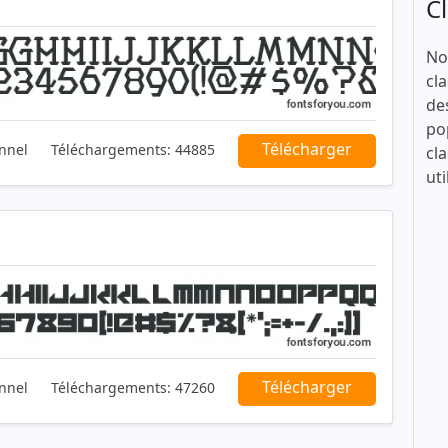
C
No
cla
de
po
Télécharger
nnel
Téléchargements:
44885
cla
uti
Télécharger
nnel
Téléchargements:
47260