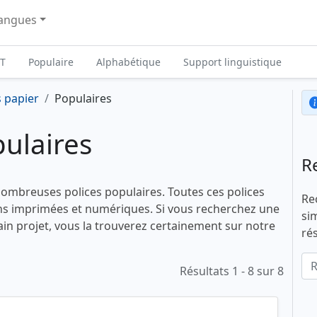
angues
T
Populaire
Alphabétique
Support linguistique
s papier
Populaires
pulaires
R
nombreuses polices populaires. Toutes ces polices
Re
ons imprimées et numériques. Si vous recherchez une
si
hain projet, vous la trouverez certainement sur notre
ré
Résultats 1 - 8 sur 8