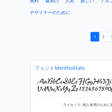
無料
最高の
人気
新しい
アル
デザイナーのために
1
2
フォントMentholItalic
ライセンス:
個人使用のために