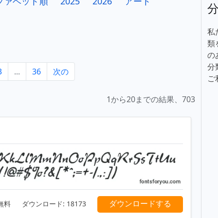
ファベット順
2025
2026
アート
私
類
の
分
3
...
36
次の
ご
1から20までの結果、703
ダウンロードする
無料
ダウンロード:
18173