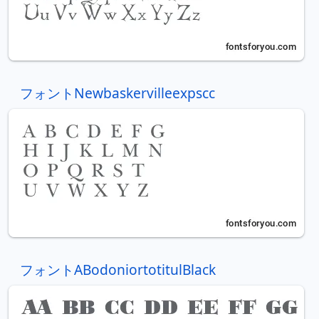
フォントNewbaskervilleexpscc
フォントABodoniortotitulBlack