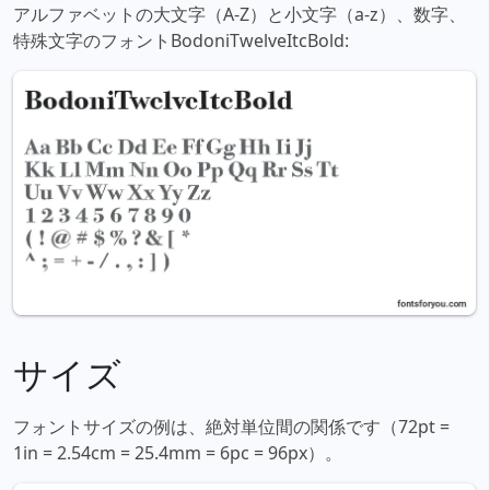
アルファベットの大文字（A-Z）と小文字（a-z）、数字、
特殊文字のフォントBodoniTwelveItcBold:
サイズ
フォントサイズの例は、絶対単位間の関係です（72pt =
1in = 2.54cm = 25.4mm = 6pc = 96px）。