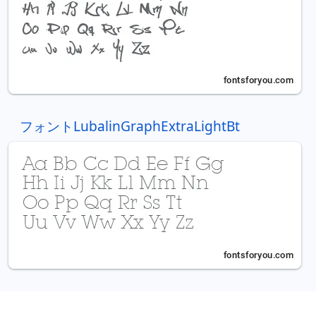
フォントLubalinGraphExtraLightBt