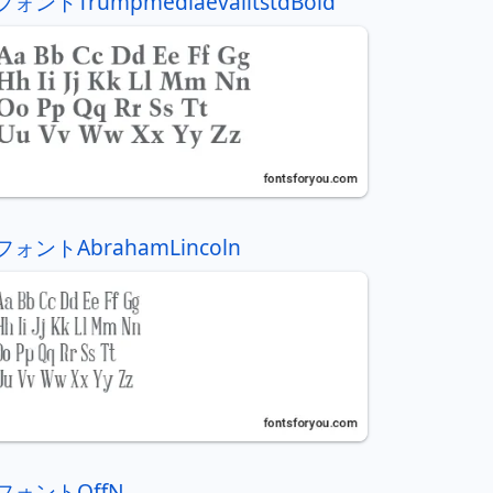
フォントTrumpmediaevalltstdBold
フォントAbrahamLincoln
フォントOffN