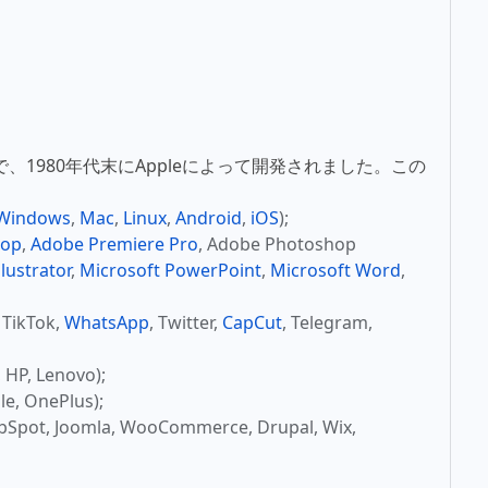
式で、1980年代末にAppleによって開発されました。この
Windows
,
Mac
,
Linux
,
Android
,
iOS
);
hop
,
Adobe Premiere Pro
, Adobe Photoshop
lustrator
,
Microsoft PowerPoint
,
Microsoft Word
,
, TikTok,
WhatsApp
, Twitter,
CapCut
, Telegram,
P, Lenovo);
, OnePlus);
t, Joomla, WooCommerce, Drupal, Wix,