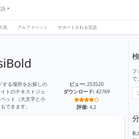
言語
人気
アルファベット
サポートされる言語
iBold
フ
で
ロードする場所をお探しの
ビュー:
253520
サイトのテキストジェ
ダウンロード:
42769
ァベット（大文字と小
ともできます。
評価:
4.2
私