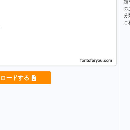
類
の
分
ご
ンロードする