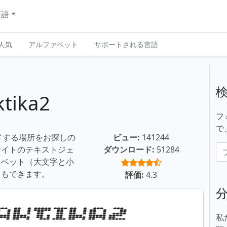
言語
人気
アルファベット
サポートされる言語
tika2
フ
で
ロードする場所をお探しの
ビュー:
141244
サイトのテキストジェ
ダウンロード:
51284
ァベット（大文字と小
ともできます。
評価:
4.3
私