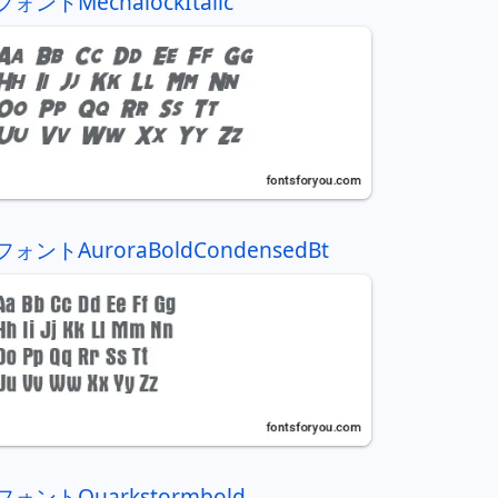
フォントMechalockItalic
フォントAuroraBoldCondensedBt
フォントQuarkstormbold