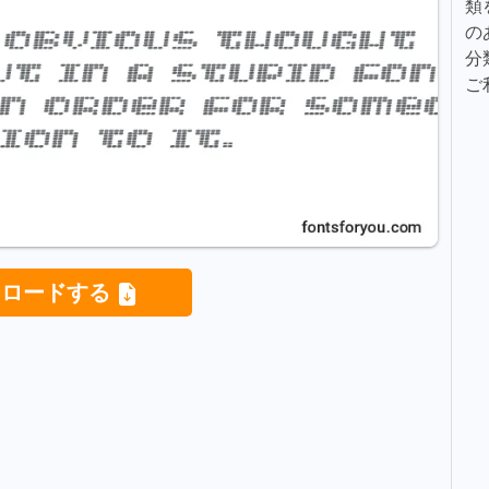
類
の
分
ご
ンロードする