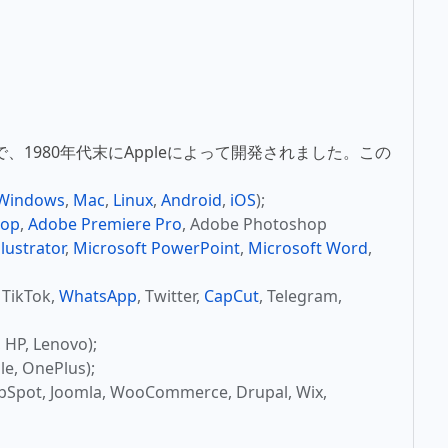
式で、1980年代末にAppleによって開発されました。この
Windows
,
Mac
,
Linux
,
Android
,
iOS
);
hop
,
Adobe Premiere Pro
, Adobe Photoshop
lustrator
,
Microsoft PowerPoint
,
Microsoft Word
,
, TikTok,
WhatsApp
, Twitter,
CapCut
, Telegram,
P, Lenovo);
, OnePlus);
t, Joomla, WooCommerce, Drupal, Wix,