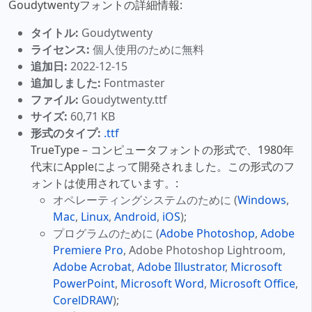
Goudytwentyフォントの詳細情報:
タイトル:
Goudytwenty
ライセンス:
個人使用のために無料
追加日:
2022-12-15
追加しました:
Fontmaster
ファイル:
Goudytwenty.ttf
サイズ:
60,71 KB
形式のタイプ:
.ttf
TrueType – コンピュータフォントの形式で、1980年
代末にAppleによって開発されました。この形式のフ
ォントは使用されています。:
オペレーティングシステムのために (
Windows
,
Mac
,
Linux
,
Android
,
iOS
);
プログラムのために (
Adobe Photoshop
,
Adobe
Premiere Pro
, Adobe Photoshop Lightroom,
Adobe Acrobat
,
Adobe Illustrator
,
Microsoft
PowerPoint
,
Microsoft Word
,
Microsoft Office
,
CorelDRAW
);