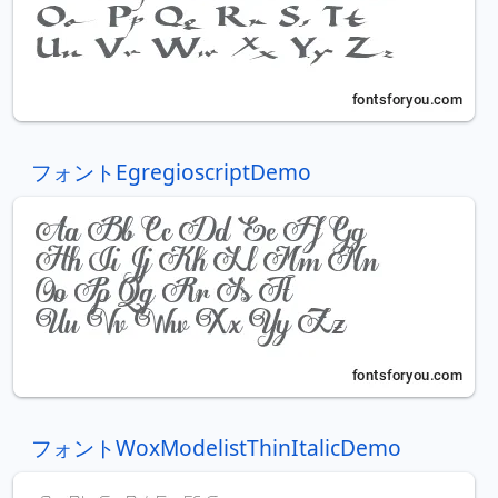
フォントEgregioscriptDemo
フォントWoxModelistThinItalicDemo