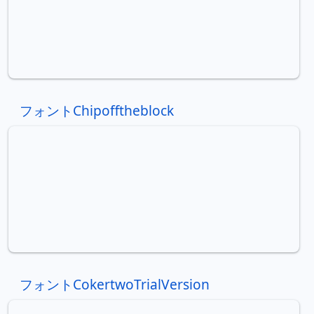
フォントChipofftheblock
フォントCokertwoTrialVersion