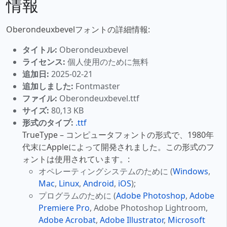
情報
Oberondeuxbevelフォントの詳細情報:
タイトル:
Oberondeuxbevel
ライセンス:
個人使用のために無料
追加日:
2025-02-21
追加しました:
Fontmaster
ファイル:
Oberondeuxbevel.ttf
サイズ:
80,13 KB
形式のタイプ:
.ttf
TrueType – コンピュータフォントの形式で、1980年
代末にAppleによって開発されました。この形式のフ
ォントは使用されています。:
オペレーティングシステムのために (
Windows
,
Mac
,
Linux
,
Android
,
iOS
);
プログラムのために (
Adobe Photoshop
,
Adobe
Premiere Pro
, Adobe Photoshop Lightroom,
Adobe Acrobat
,
Adobe Illustrator
,
Microsoft