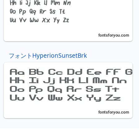
フォントHyperionSunsetBrk