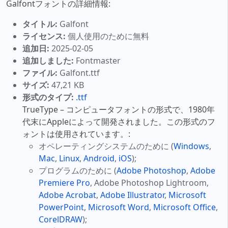
Galfontフォントの詳細情報:
タイトル:
Galfont
ライセンス:
個人使用のために無料
追加日:
2025-02-05
追加しました:
Fontmaster
ファイル:
Galfont.ttf
サイズ:
47,21 KB
形式のタイプ:
.ttf
TrueType – コンピュータフォントの形式で、1980年
代末にAppleによって開発されました。この形式のフ
ォントは使用されています。:
オペレーティングシステムのために (
Windows
,
Mac
,
Linux
,
Android
,
iOS
);
プログラムのために (
Adobe Photoshop
,
Adobe
Premiere Pro
, Adobe Photoshop Lightroom,
Adobe Acrobat
,
Adobe Illustrator
,
Microsoft
PowerPoint
,
Microsoft Word
,
Microsoft Office
,
CorelDRAW
);