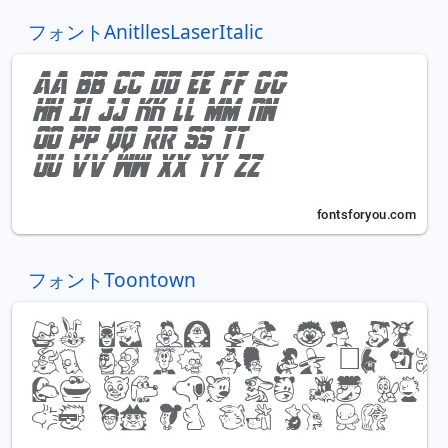
フォントAnitllesLaserItalic
フォントToontown