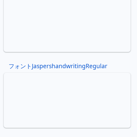
フォントJaspershandwritingRegular