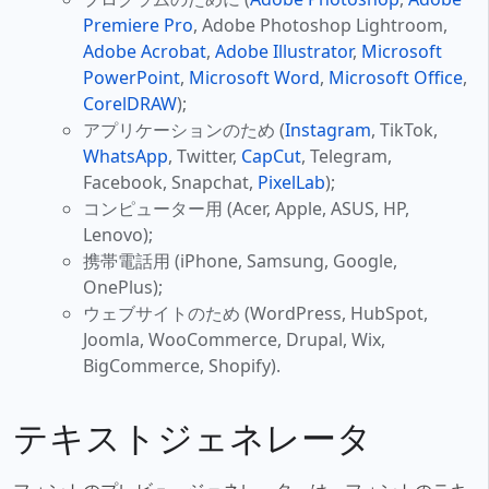
Premiere Pro
, Adobe Photoshop Lightroom,
Adobe Acrobat
,
Adobe Illustrator
,
Microsoft
PowerPoint
,
Microsoft Word
,
Microsoft Office
,
CorelDRAW
);
アプリケーションのため (
Instagram
, TikTok,
WhatsApp
, Twitter,
CapCut
, Telegram,
Facebook, Snapchat,
PixelLab
);
コンピューター用 (Acer, Apple, ASUS, HP,
Lenovo);
携帯電話用 (iPhone, Samsung, Google,
OnePlus);
ウェブサイトのため (WordPress, HubSpot,
Joomla, WooCommerce, Drupal, Wix,
BigCommerce, Shopify).
テキストジェネレータ