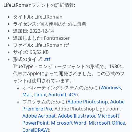
LifeLtRomanフォントの詳細情報:
タイトル:
LifeLtRoman
ライセンス:
個人使用のために無料
追加日:
2022-12-14
追加しました:
Fontmaster
ファイル:
LifeLtRoman.ttf
サイズ:
95,52 KB
形式のタイプ:
.ttf
TrueType – コンピュータフォントの形式で、1980年
代末にAppleによって開発されました。この形式のフ
ォントは使用されています。:
オペレーティングシステムのために (
Windows
,
Mac
,
Linux
,
Android
,
iOS
);
プログラムのために (
Adobe Photoshop
,
Adobe
Premiere Pro
, Adobe Photoshop Lightroom,
Adobe Acrobat
,
Adobe Illustrator
,
Microsoft
PowerPoint
,
Microsoft Word
,
Microsoft Office
,
CorelDRAW
);